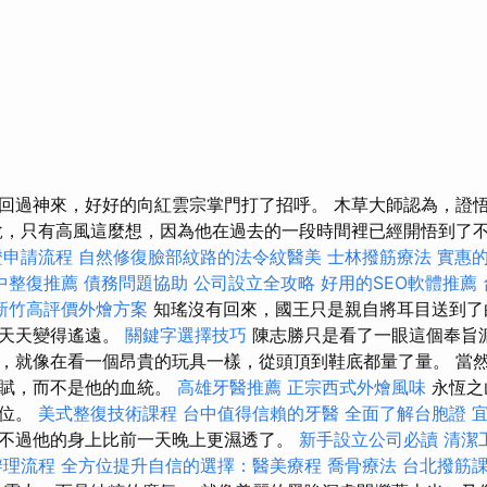
回過神來，好好的向紅雲宗掌門打了招呼。 木草大師認為，證
說，只有高風這麼想，因為他在過去的一段時間裡已經開悟到了不
證申請流程
自然修復臉部紋路的法令紋醫美
士林撥筋療法
實惠的 
中整復推薦
債務問題協助
公司設立全攻略
好用的SEO軟體推薦
新竹高評價外燴方案
知瑤沒有回來，國王只是親自將耳目送到了
一天天變得遙遠。
關鍵字選擇技巧
陳志勝只是看了一眼這個奉旨
，就像在看一個昂貴的玩具一樣，從頭頂到鞋底都量了量。 當
天賦，而不是他的血統。
高雄牙醫推薦
正宗西式外燴風味
永恆之
三位。
美式整復技術課程
台中值得信賴的牙醫
全面了解台胞證
不過他的身上比前一天晚上更濕透了。
新手設立公司必讀
清潔
辦理流程
全方位提升自信的選擇：醫美療程
喬骨療法
台北撥筋