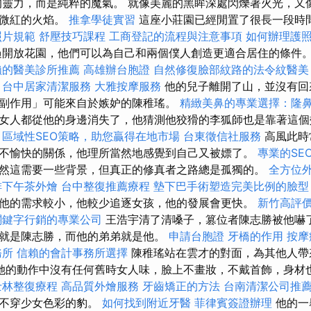
靈力，而是純粹的魔氣。 就像美麗的黑眸深處閃爍著火光，又
著微紅的火焰。
推拿學徒實習
這座小莊園已經閒置了很長一段時
照片規範
舒壓技巧課程
工商登記的流程與注意事項
如何辦理護
開放花園，他們可以為自己和兩個僕人創造更適合居住的條件
賴的醫美診所推薦
高雄辦台胞證
自然修復臉部紋路的法令紋醫美
。
台中居家清潔服務
大雅按摩服務
他的兒子離開了山，並沒有回
副作用」可能來自於嫉妒的陳稚瑤。
精緻美鼻的專業選擇：隆
女人都從他的身邊消失了，他猜測他狡猾的李狐師也是靠著這
區域性SEO策略，助您贏得在地市場
台東徵信社服務
高風此時
不愉快的關係，他理所當然地感覺到自己又被嫖了。
專業的SE
然這需要一些背景，但真正的修真者之路總是孤獨的。
全方位
排下午茶外燴
台中整復推薦療程
墊下巴手術塑造完美比例的臉型
他的需求較小，他較少追逐女孩，他的發展會更快。
新竹高評
關鍵字行銷的專業公司
王浩宇清了清嗓子，篡位者陳志勝被他嚇了
就是陳志勝，而他的弟弟就是他。
申請台胞證
牙橋的作用
按摩
務所
信賴的會計事務所選擇
陳稚瑤站在雲才的對面，為其他人帶
她的動作中沒有任何舊時女人味，臉上不畫妝，不戴首飾，身材
士林整復療程
高品質外燴服務
牙齒矯正的方法
台南清潔公司推
、不穿少女色彩的豹。
如何找到附近牙醫
菲律賓簽證辦理
他的一