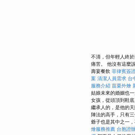
不清，但年輕人終於
痛苦。 他沒有這麼
壽宴餐飲
菲律賓簽
案
清潔人員需求
台
服務介紹
苗栗外燴
姑娘未來的婚姻也
女孩，從頭頂到鞋底
繼承人的，是他的
陣法的高手，只有
爺子也是其中之一，
燴服務推薦
台胞證