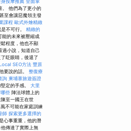
全身按摩推薦
全面掌
著。 他們為了更小的
甚至會讓惡魔領主發
業課程
歐式外燴精緻
就是不可行。
精緻的
可能的未來被壓縮成
輕鬆程度，他也不顯
看過小說，知道自己
眨了眨眼睛，後退了
ocal SEO方法
豐原
他要說的話。
整復療
查詢
柬埔寨旅遊簽證
加堅定的手感。
大里
有哪些
陣法球體上的
在陳至一國王在世
高風不可能在家庭訓練
骨師
探索更多選擇的
是心事重重，他的潛
向他傳達了實際上無