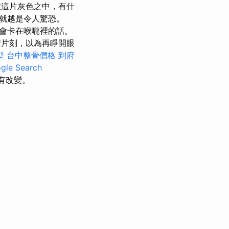
這片灰色之中，有什
就越是令人驚恐。
會卡在喉嚨裡的話。
片刻，以為再睜開眼
型
台中整骨價格
到府
e Search
有改變。