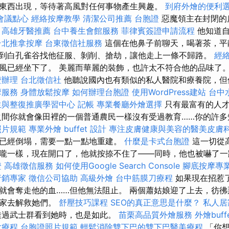
東西出現，等待著高風對任何事物產生興趣。
到府外燴的便利
會議點心
經絡按摩教學
清潔公司推薦
台胞證
惡魔領主在封閉的
。
高雄牙醫推薦
台中養生會館服務
菲律賓簽證申請流程
他知道自
台北推拿按摩
台東徵信社服務
這個在他鼻子前聊天，喝著茶，平
到白孔雀谷找他征服、剝削、搶劫，讓他走上一條不歸路。
經
風已經坐下了。 美麗而華麗的裝飾，也許太不符合他的品味了
證辦理
台北徵信社
他聽說國內也有類似的私人醫院和療養院，但
摩服務
身體放鬆按摩
如何辦理台胞證
使用WordPress建站
台中
生與整復推廣學習中心
記帳
專業餐廳外燴選擇
只有最富有的人
之間你就會像田裡的一個普通農民一樣沒有受過教育……你的許
照片規範
專業外燴 buffet 設計
專注皮膚健康與美容的醫美皮膚
已經倒塌，需要一點一點地重建。
什麼是卡式台胞證
這一切從
嚨一樣，現在開口了，他就按捺不住了——同時，他也被嚇了
證
高雄徵信服務
如何使用Google Search Console
腳底按摩專
行銷專家
徵信公司協助
高級外燴
台中筋膜刀療程
如果現在招惹
就會奪走他的血……但他無法阻止。 兩個蕭姑娘迎了上去，彷彿
回家去解救她們。
舒壓技巧課程
SEO的真正意思是什麼？
私人居
透過武士群看到她時，也是如此。
苗栗高品質外燴服務
外燴buff
拿療程
台胞證照片規範
輕鬆消除雙下巴的雙下巴醫美療程
「你想