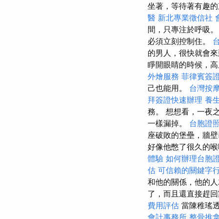
坐著，等待著有趣的
醫
新北專業徵信社
間，只專注於呼吸
必須立刻控制住。
的男人，很快就會來
睜開眼睛的時候，高
外燴服務
菲律賓簽
己也能用。
台灣按
拜簽證快速辦理
養
務。 想想看，一夜
一樣漏掉。
台胞證
座破敗的堡壘，牆壁
好像他憋了很久的喉
體驗
如何辦理台胞
估
可信賴的關鍵字
和他的關係，他的人
了，而且還直接趕
費用評估
當陳稚瑤
會計事務所
整骨推