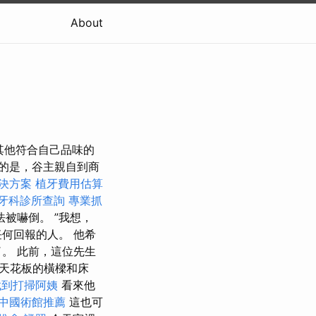
About
買文物或其他符合自己品味的
的是，谷主親自到商
解決方案
植牙費用估算
牙科診所查詢
專業抓
被嚇倒。 ”我想，
何回報的人。 他希
。 此前，這位先生
天花板的橫樑和床
找到打掃阿姨
看來他
中國術館推薦
這也可