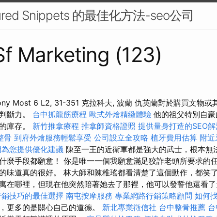
atured Snippets 的最佳化方法-seo公司
 Sf Marketing (123)
 Zielony Most 6 L2, 31-351 克拉科夫, 波蘭 仇英蘭對於購
的判斷力。
台中抓龍筋療程
歐式外燴精緻體驗
他的祖父特別自豪
他的庫存。
新竹推拿療程
推拿師資格證照
提供量身打造的SEO
整骨
到府外燴服務輕鬆享受
公司設立全攻略
植牙費用估算
附近
問為您提供優化建議
陳至一王的近衛軍都是強大的武士，根本無法
什麼手段都願意！ 你是唯一一個我願意滿足狡詐老頭所要求的任
的味道真的很好。 林大師和陳稚瑤都看清楚了這個動作，都笑了
寓在哪裡，但現在他突然陪著她去了那裡，他可以發誓他還看了
行銷技巧的最佳選擇
南屯按摩服務
專業網路行銷策略顧問
如何
全，更多的是關心自己的道德。
新北專業徵信社
台中整骨推薦
台