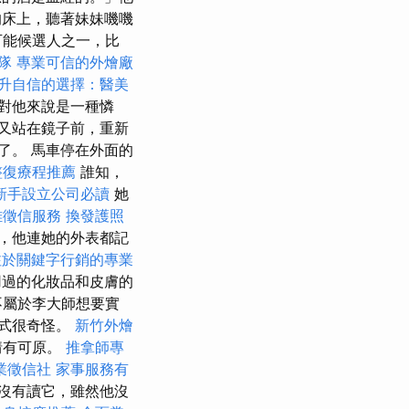
床上，聽著妹妹嘰嘰
可能候選人之一，比
團隊
專業可信的外燴廠
升自信的選擇：醫美
對他來說是一種憐
又站在鏡子前，重新
了。 馬車停在外面的
整復療程推薦
誰知，
新手設立公司必讀
她
雄徵信服務
換發護照
，他連她的外表都記
注於關鍵字行銷的專業
過的化妝品和皮膚的
不屬於李大師想要實
方式很奇怪。
新竹外燴
情有可原。
推拿師專
業徵信社
家事服務有
沒有讀它，雖然他沒