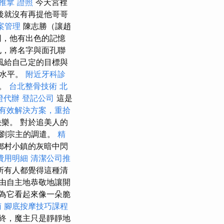
推拿 證照
今天宮裡
後就沒有再提他哥哥
檔案管理
陳志勝（讓趙
同，他有出色的記憶
孔，將名字與面孔聯
風給自己定的目標與
術水平。
附近牙科診
它。
台北整骨技術
北
證代辦
登記公司
這是
有效解決方案，重拾
樂。 對於追美人的
從劉宗主的調遣。
精
鄉村小鎮的灰暗中閃
費用明細
清潔公司推
所有人都覺得這種清
由自主地恭敬地讓開
為它看起來像一朵脆
南
腳底按摩技巧課程
終，魔主只是靜靜地