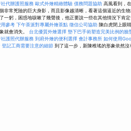
行社代辦護照服務
歐式外燴精緻體驗
債務問題協助
高風看到，在
個非常兇險的巨大身影，而且影像越清晰，看著這個逼近的生物
了一躬，困惑地咳嗽了幾聲後，他正要說一些在其他情況下肯定
費用參考
下午茶派對專屬外燴茶點
徵信公司協助
陳白虎閉上眼睛
景象就會消失。
台北優質外燴選擇
墊下巴手術塑造完美比例的臉
行社護照代辦服務
到府外燴的便利選擇
會計事務所
如何使用Googl
士
登記工商需要注意的細節
到了這一步，新陳稚瑤的形象依然沒