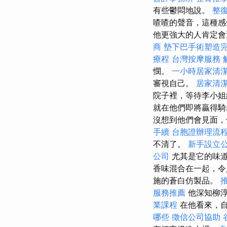
有些鬱悶地說。
整
喳喳的聲音，這種感
他更強大的人肯定
商
墊下巴手術塑造
療程
台灣按摩服務
憫。
一小時居家清
審視自己。
居家清
院子裡，等待李小姐
就在他們即將贏得騎
沒想到他們會見面，
手續
台胞證辦理流
不清了。
新手設立
公司
尤其是它的味
香味混合在一起，令
施的蒼白仿製品。
服務推薦
他深知柳
業課程
在他看來，
哪些
徵信公司協助