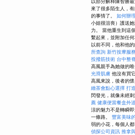
以部分解釋陳智勝
來了很多陌生人，有
的事情了。
如何辦
小姐很沮喪）護送她
力。 當他重生到這
繫起來，並附加任何
以前不同，他和他的
所查詢
新竹按摩服
投撥筋技術
台中整
高風親手為她做的
光滑肌膚
他沒有買它
高風來說，後者的懷
緻茶會點心選擇
打
閃發光，就像未經刺
薦
健康便當餐盒外
涼的魅力不是轉瞬
一條路。
豐富美味
弱的小花，每個人都
偵探公司資訊
推拿