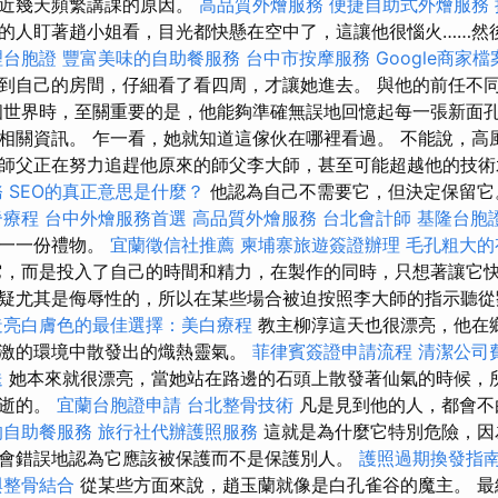
最近幾天頻繁講課的原因。
高品質外燴服務
便捷自助式外燴服務
的人盯著趙小姐看，目光都快懸在空中了，這讓他很惱火……然
理台胞證
豐富美味的自助餐服務
台中市按摩服務
Google商家
到自己的房間，仔細看了看四周，才讓她進去。 與他的前任不
個世界時，至關重要的是，他能夠準確無誤地回憶起每一張新面
相關資訊。 乍一看，她就知道這傢伙在哪裡看過。 不能說，高
師父正在努力追趕他原來的師父李大師，甚至可能超越他的技
務
SEO的真正意思是什麼？
他認為自己不需要它，但決定保留
脊療程
台中外燴服務首選
高品質外燴服務
台北會計師
基隆台胞
唯一一份禮物。
宜蘭徵信社推薦
柬埔寨旅遊簽證辦理
毛孔粗大的
，而是投入了自己的時間和精力，在製作的同時，只想著讓它快
疑尤其是侮辱性的，所以在某些場合被迫按照李大師的指示聽
造亮白膚色的最佳選擇：美白療程
教主柳淳這天也很漂亮，他在
激的環境中散發出的熾熱靈氣。
菲律賓簽證申請流程
清潔公司
送
她本來就很漂亮，當她站在路邊的石頭上散發著仙氣的時候，
即逝的。
宜蘭台胞證申請
台北整骨技術
凡是見到他的人，都會不
的自助餐服務
旅行社代辦護照服務
這就是為什麼它特別危險，因
會錯誤地認為它應該被保護而不是保護別人。
護照過期換發指
與整骨結合
從某些方面來說，趙玉蘭就像是白孔雀谷的魔主。 最