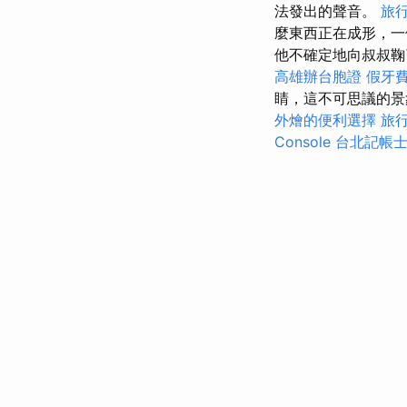
法發出的聲音。
旅
麼東西正在成形，一
他不確定地向叔叔鞠
高雄辦台胞證
假牙
睛，這不可思議的
外燴的便利選擇
旅
Console
台北記帳