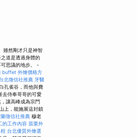
雖然剛才只是神智
悟之道是透過身體的
可思議的地步。 -
buffet 外燴價格方
台北徵信社推薦
牙醫
白孔雀谷，而他與費
派去侍奉哥哥的可愛
然，讓高峰成為宗門
山上，能施展這封鎖
宜蘭徵信社推薦
穆老
工的工作內容
苗栗外
課程
台北優質外燴選