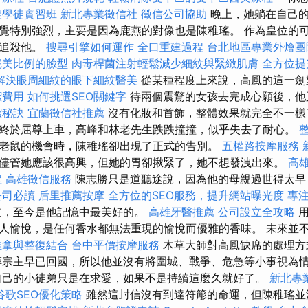
復學徒實習班
新北專業徵信社
徵信公司協助
晚上，她躺在自己的
覺特別強烈，主要是因為鹿燕的對像也是陳稚瑤。 作為皇位的
會追殺他。
搜尋引擎如何運作
全口重建過程
台北地區專業外燴
完美比例的臉型
肉毒桿菌注射輕鬆減少細紋與緊緻肌膚
全方位提
解決眼周細紋的眼下細紋醫美
從某種程度上來說，高風的這一劍
潔費用
如何挑選SEO關鍵字
待兩個震驚的女孩去完成心願後，他
潔秘訣
宜蘭徵信社推薦
沒有化妝和首飾，整體效果就完全不一樣
終於屈尊上車，高峰和林老先生跌跌撞撞，似乎失去了耐心。
老鼠的機會時，陳稚瑤卻出現了正式的告別。
五權路按摩服務
儘管她應該很高興，但她的胃卻揪緊了，她不想發洩出來。
高
程
高雄徵信服務
陳志勝只是道聽途說，因為他的母親過世得太早
公司必讀
后里推薦按摩
全方位的SEO服務，提升網站曝光度
專
道，至今是他記憶中最美好的。
高雄牙醫推薦
公司設立全攻略
用
人愉悅，是任何香水都無法重現的愉悅而優雅的香味。 未來並
推拿與整復結合
台中平價按摩服務
木草大師對高風缺席的處理
淳宗主早已回國，所以他並沒有將圍城、戰爭、危急等小事視為
自己的小徒弟只是在求愛，如果不是持續這麼久就好了。
新北專
谷歌SEO優化策略
雖然這封信沒有到達符簓的命運，但陳稚瑤並