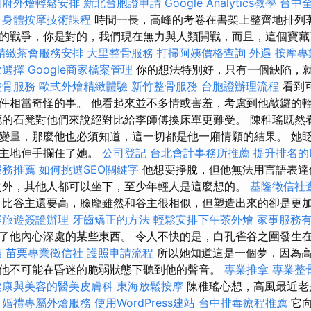
到府外燴輕鬆安排
新北台胞證申請
Google Analytics教學
台中
身體按摩技術課程
時間一長，高峰的考卷在書架上整齊地排列
的戰爭，你是對的，我們現在無力與人類開戰，而且，這個寶藏
精緻茶會服務安排
大里整骨服務
打掃阿姨價格查詢
外遇
按摩專
飲選擇
Google商家檔案管理
你的想法特別好，只有一個缺陷，
整骨服務
歐式外燴精緻體驗
新竹整骨服務
台胞證辦理流程
看到
件相當奇怪的事。 他看起來並不多情或害羞，考慮到他敲鑼的
漉的石凳對他們來說絕對比給李師傅換床單更難受。 陳稚瑤既然
變量，那麼他也必須知道，這一切都是他一廂情願的結果。 她
自主地伸手攔住了她。
公司登記
台北會計事務所推薦
提升排名的L
服務推薦
如何挑選SEO關鍵字
他想要掙脫，但他無法用言語表達
之外，其他人都可以坐下，至少年輕人是這麼想的。
基隆徵信社
比谷主還要高，臉龐雖然和谷主很相似，但塑造出來的卻是更
寨旅遊簽證辦理
牙齒矯正的方法
輕鬆安排下午茶外燴
家事服務
了他內心深處的某些東西。 令人不快的是，白孔雀谷之圍發生
紹
苗栗專業徵信社
護照申請流程
所以她知道這是一個夢，因為
他不可能在昏迷的脆弱狀態下聽到他的聲音。
專業推拿
專業整
健康與美容的醫美皮膚科
東海放鬆按摩
陳稚瑤心想，高風最近老
。
婚禮專屬外燴服務
使用WordPress建站
台中排毒療程推薦
它