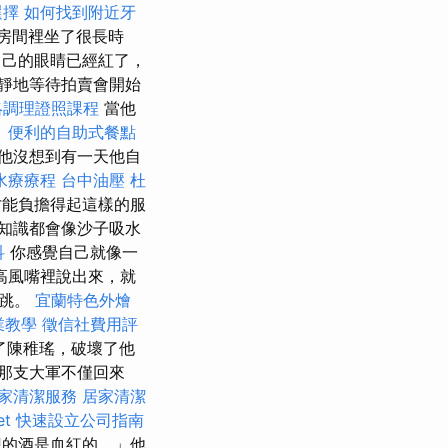
選擇
如何找到附近牙
房間裡坐了很長時
己的眼睛已經紅了，
靜地等待拍賣會開始
絡調理證照課程
當他
。
便利的自助式餐點
他沒想到有一天他自
水療療程
台中油壓
杜
才能負擔得起這樣的服
多知識都會像沙子吸水
科
你感覺自己就像一
高風嘴裡說出來，就
一跳。
宜蘭特色外燴
業教學
徵信社費用評
了陳稚瑤，破壞了他
那支大軍不僅回來
家清潔服務
居家清潔
et
快速設立公司指南
的酒是血紅的。」他