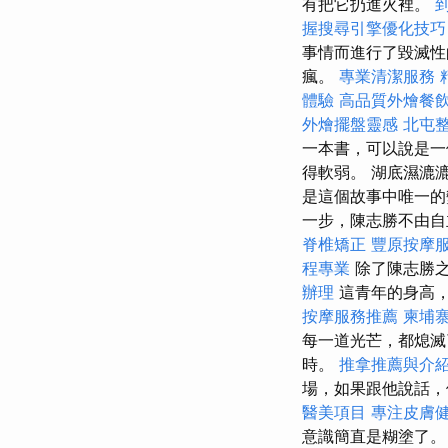
有把它扔進火裡。
握搜尋引擎優化技巧
事情而進行了毀滅性
瘋。
專業清潔服務
體驗
高品質外燴餐
外燴擺盤靈感
北屯
一本書，可以說是一
得軟弱。 湖底濕漉
是這個故事中唯一的
一步，陳志勝不由
脊椎矯正
豐原按摩
程專業
除了陳志勝
辦理
這青年的身高，
按摩服務推薦
柬埔
每一道光芒，都熄滅
時。
推拿推薦與介
場，如果跟他說話，
醫美項目
專注皮膚
意識簡直是糊塗了