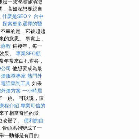
像是一雙漆黑卻清澈
間，高如深想要親自
照
什麼是SEO？
台中
。
探索更多選擇的醫
不幸的是，它被超越
來的意思。 事實上，
鼻療程
這幾年，每一
個效果。
專業SEO顧
常年常來白孔雀谷，
O公司
他想要成為最
外燴服務專家
熱門外
電話查詢工具
如果
價外燴方案
一小時居
一跳。 可以說，陳
療程介紹
專業可信的
來了相當奇怪的景
也改變了。
便利的自
薦
骨頭系列變成了一
舉一動都是有目的