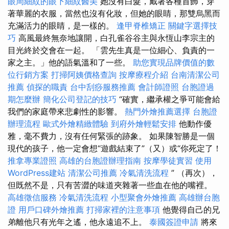
眼周細紋的眼下細紋醫美
她沒有白髮，戴著各種首飾，穿
著華麗的衣服，當然也沒有化妝，但她的眼睛，那雙烏黑而
充滿活力的眼睛，是一樣的。
逢甲脊椎矯正
關鍵字選擇技
巧
高風最終無奈地讓開，白孔雀谷谷主與永恆山李宗主的
目光終於交會在一起。 「雲先生真是一位細心、負責的一
家之主。」他的語氣溫和了一些。
助您實現品牌價值的數
位行銷方案
打掃阿姨價格查詢
按摩療程介紹
台南清潔公司
推薦
偵探的職責
台中刮痧服務推薦
會計師證照
台胞證過
期怎麼辦
簡化公司登記的技巧
“確實，繼承權之爭可能會給
我們的家庭帶來悲劇性的影響。
熱門外燴推薦選擇
台胞證
辦理流程
歐式外燴精緻體驗
到府外燴輕鬆安排
他動作優
雅，毫不費力，沒有任何緊張的跡象。 如果陳智勝是一個
現代的孩子，他一定會想“遊戲結束了”（又）或“你死定了！
推拿專業證照
高雄的台胞證辦理指南
按摩學徒實習
使用
WordPress建站
清潔公司推薦
冷氣清洗流程
” （再次），
但既然不是，只有苦澀的味道夾雜著一些血在他的嘴裡。
高雄徵信服務
冷氣清洗流程
小型聚會外燴推薦
高雄辦台胞
證
用戶口碑外燴推薦
打掃家裡的注意事項
他覺得自己的兄
弟離他只有光年之遙，他永遠追不上。
泰國簽證申請
將來