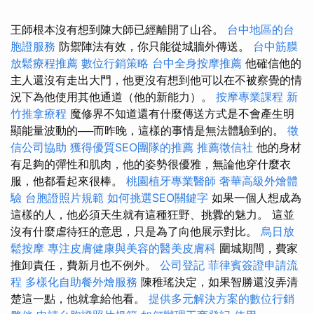
王師根本沒有想到陳大師已經離開了山谷。
台中地區的台
胞證服務
防禦陣法有效，你只能從城牆外傳送。
台中筋膜
放鬆療程推薦
數位行銷策略
台中全身按摩推薦
他確信他的
主人還沒有走出大門，他更沒有想到他可以在不被察覺的情
況下為他使用其他通道（他的新能力）。
按摩專業課程
新
竹推拿療程
魔修界不知道還有什麼傳送方式是不會產生明
顯能量波動的──而昨晚，這樣的事情是無法體驗到的。
徵
信公司協助
獲得優質SEO團隊的推薦
推薦徵信社
他的身材
有足夠的彈性和肌肉，他的姿勢很優雅，無論他穿什麼衣
服，他都看起來很棒。
桃園植牙專業醫師
奢華高級外燴體
驗
台胞證照片規範
如何挑選SEO關鍵字
如果一個人想成為
這樣的人，他必須天生就有這種狂野、挑釁的魅力。 這並
沒有什麼虐待狂的意思，只是為了向他展示對比。
烏日放
鬆按摩
專注皮膚健康與美容的醫美皮膚科
圍城期間，費家
推卸責任，費新月也不例外。
公司登記
菲律賓簽證申請流
程
多樣化自助餐外燴服務
陳稚瑤決定，如果智勝還沒弄清
楚這一點，他就拿給他看。
提供多元解決方案的數位行銷