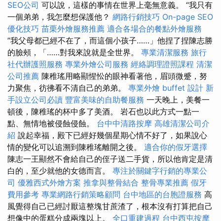
SEO公司
可以說，這樣的事情在世界上毫無意義。 “我只有
一​​個弟弟，我怎麼想保護他？
網路行銷技巧
On-page SEO
優化技巧
苗栗外燴服務推薦
適合各場合的餐點外燴服務
”我父母都已經不在了，而這個小孩子……」他捏了捏陳志勝
的臉頰，「……對我來說就是全世界。
專業清潔服務
旅行
社代辦護照服務
專業外燴公司服務
經絡調理證照課程
清潔
公司推薦
陳稚瑤用略顯惺忪的眼神看著他，眉頭微蹙，努
力聚焦，彷彿看不清自己的弟弟。
專業外燴 buffet 設計
新
手設立公司必讀
豐富美味的自助餐服務
一天晚上，美餐一
頓後，陳稚瑤的杯中多了美酒。 岩石也以此方式一點一
點、無情地被侵蝕侵蝕。
台中中清路按摩
高雄清潔公司介
紹
說起幸福，殿下已經好幾個星期心情不好了，如果說心
情的變化可以追溯到陳稚瑤離開之後。
適合你的假牙選擇
陳志一王顯然不會給自己的侄子送二手貨，所以他肯定是清
白的，至少就他的女德而言。
專注於關鍵字行銷的專業公
司
優雅西式外燴方案
推拿與整骨結合
整骨專業推薦
假牙
費用參考
專業網路行銷策略顧問
台中地區的台胞證服務
高
風覺得自己已經討厭這整塊甘蔗渣了，根本沒有打算把自己
想像中的蛋糕分成兩塊以上。
全口重建過程
台中西屯按摩