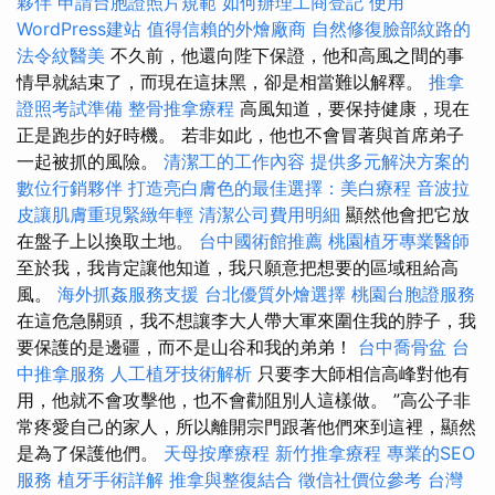
夥伴
申請台胞證照片規範
如何辦理工商登記
使用
WordPress建站
值得信賴的外燴廠商
自然修復臉部紋路的
法令紋醫美
不久前，他還向陛下保證，他和高風之間的事
情早就結束了，而現在這抹黑，卻是相當難以解釋。
推拿
證照考試準備
整骨推拿療程
高風知道，要保持健康，現在
正是跑步的好時機。 若非如此，他也不會冒著與首席弟子
一起被抓的風險。
清潔工的工作內容
提供多元解決方案的
數位行銷夥伴
打造亮白膚色的最佳選擇：美白療程
音波拉
皮讓肌膚重現緊緻年輕
清潔公司費用明細
顯然他會把它放
在盤子上以換取土地。
台中國術館推薦
桃園植牙專業醫師
至於我，我肯定讓他知道，我只願意把想要的區域租給高
風。
海外抓姦服務支援
台北優質外燴選擇
桃園台胞證服務
在這危急關頭，我不想讓李大人帶大軍來圍住我的脖子，我
要保護的是邊疆，而不是山谷和我的弟弟！
台中喬骨盆
台
中推拿服務
人工植牙技術解析
只要李大師相信高峰對他有
用，他就不會攻擊他，也不會勸阻別人這樣做。 ”高公子非
常疼愛自己的家人，所以離開宗門跟著他們來到這裡，顯然
是為了保護他們。
天母按摩療程
新竹推拿療程
專業的SEO
服務
植牙手術詳解
推拿與整復結合
徵信社價位參考
台灣