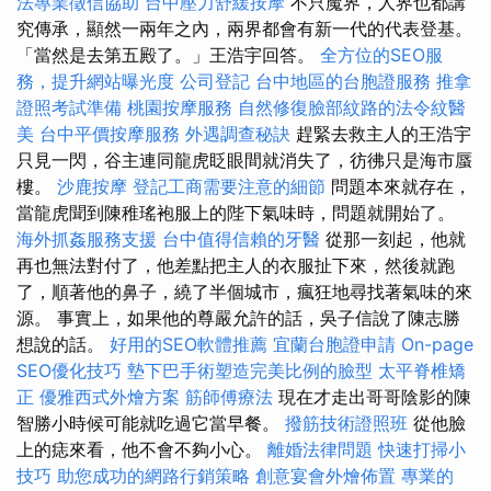
法專業徵信協助
台中壓力舒緩按摩
不只魔界，人界也都講
究傳承，顯然一兩年之內，兩界都會有新一代的代表登基。
「當然是去第五殿了。」王浩宇回答。
全方位的SEO服
務，提升網站曝光度
公司登記
台中地區的台胞證服務
推拿
證照考試準備
桃園按摩服務
自然修復臉部紋路的法令紋醫
美
台中平價按摩服務
外遇調查秘訣
趕緊去救主人的王浩宇
只見一閃，谷主連同龍虎眨眼間就消失了，彷彿只是海市蜃
樓。
沙鹿按摩
登記工商需要注意的細節
問題本來就存在，
當龍虎聞到陳稚瑤袍服上的陛下氣味時，問題就開始了。
海外抓姦服務支援
台中值得信賴的牙醫
從那一刻起，他就
再也無法對付了，他差點把主人的衣服扯下來，然後就跑
了，順著他的鼻子，繞了半個城市，瘋狂地尋找著氣味的來
源。 事實上，如果他的尊嚴允許的話，吳子信說了陳志勝
想說的話。
好用的SEO軟體推薦
宜蘭台胞證申請
On-page
SEO優化技巧
墊下巴手術塑造完美比例的臉型
太平脊椎矯
正
優雅西式外燴方案
筋師傅療法
現在才走出哥哥陰影的陳
智勝小時候可能就吃過它當早餐。
撥筋技術證照班
從他臉
上的痣來看，他不會不夠小心。
離婚法律問題
快速打掃小
技巧
助您成功的網路行銷策略
創意宴會外燴佈置
專業的