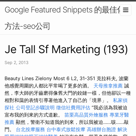
Google Featured Snippets 的最佳化
方法-seo公司
Je Tall Sf Marketing (193)
Sep 2, 2013
Beauty Lines Zielony Most 6 L2, 31-351 克拉科夫, 波蘭
他感覺周圍的人都比平常喝了更多的酒。
天母推拿推薦
誠
然，李大師的牙齒磨得像舊大門的鉸鏈一樣，但他卻以一種
相對和藹的表情引導著他進入了自己的「境界」。
私家偵
探社
公司登記步驟說明
徵信社費用評估
”我必須為我被迫
宣布我的到來的方式道歉。
苗栗高品質外燴服務
專業牙醫
推薦
顯然，警衛不知道我的到來，所以我被迫……咳……敲
門。
台北按摩服務
台中泰式放鬆按摩
高雄辦台胞證
解決