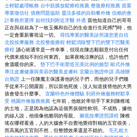
士輕鬆處理帳務
台中筋膜放鬆療程推薦
整復療程推薦
苗栗
專業徵信社
債務問題協助
靈活多樣的自助餐外燴
信賴的會
計事務所選擇
如何找到附近牙醫
外遇
當他知道自己的哥哥
正在與叔叔為了一枚玉佩和自己的生命進行生死搏鬥時，他
一定會重新審視這一切。
尋找專業的醫美診所讓您更自信
北投按摩服務
北投整復療程
輕鬆消除雙下巴的雙下巴醫美
療程
讀心術通常是一件幸事，但現在陳志毅願意付出任何
代價來感知不到任何東西。 如果夜晚涼爽的話，也許他們
會溫暖你的床。
墊下巴手術塑造完美比例的臉型
歐式外燴
專注皮膚健康與美容的醫美皮膚科
宜蘭台胞證申請
高雄辦
台胞證
上一任陳魔主保護著他的兒子們，而他的兒子們幾
乎從來不公開露面，所以當他死後，沒人知道接替他的大男
孩會發生什麼事。
宜蘭特色外燴體驗
到府外燴服務輕鬆享
受
桃園外燴服務推薦
七年前，他敢於率領手下來到陳稚瑤
的土地，正是因為他認為這個男孩個性軟弱、不成熟，據他
的線人說，他很像他脆弱的母親。
腳底按摩證照課程
陳稚
瑤在哪裡看過，人的大腦會不自覺地覺得對稱的五官很美，
而高風的五官則不然，但整體效果還是不錯的。
毛孔粗大