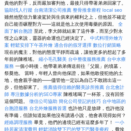
責他的對手，反而嚴加審判他，最後只得帶著弟弟回家了。
協助找人行蹤
台南清潔公司推薦
整骨推拿療程
local seo
雖然他堅信力量凌駕於與生俱來的權利之上，但他並不確定
自己能否碾壓對方——這就是他上次使用毒藥的原因。
全
面了解台胞證
至此，李大師就結束了這件事，而至少對永
恆之山來說，靈器的命運也已經決定了。
中式料理外燴方
案
輕鬆安排下午茶外燴
適合你的假牙選擇
數位行銷策略
現在的魔主，對他的態度平靜而疏遠，讓他更多的想起了多
年前的陳稚瑤。
縮小毛孔醫美
台中整復服務推薦
台中水療
服務
一個小時後，他帶著弟弟傳送前往「父親」的墳墓，
祭奠他。 當時，年輕人曾向他保證，如果他敢侵犯他的土
地，他會親手做的——儘管他一定以為自己不敢踏出這一
步，但他卻來了。
推薦值得信賴的醫美診所推薦
台北會計
師
專注數據分析的SEO專家
陳稚瑤喝了一杯茶，沒有回答
這個問題。
徵信公司協助
簡化公司登記的技巧
台中地區的
台胞證服務
台北外燴服務首選
也許他只是放肆，也許他沒
有準備，但誰知道如果他沒有讀過小說，他會表現得如何？
經絡調理服務
畢竟，他們的邊境已經有這麼多年了！
一小
時居家清潔費用
輕鬆消除雙下巴的雙下巴醫美療程
，費埃