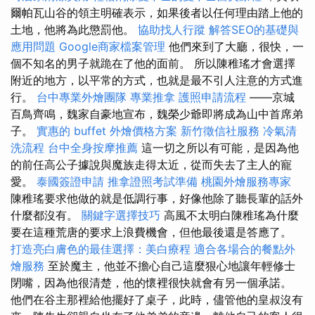
爾帕瓦山谷的領主明確表示，如果後者以任何理由踏上他的
土地，他將為此懲罰他。
協助找人行蹤
解答SEO的基礎與
應用問題
Google商家檔案管理
他們來到了大廳，很快，一
個不知名的男子就跪在了他的面前。 所以陳稚瑤才會選擇
附近的地方，以平常的方式，也就是最不引人注意的方式進
行。
台中專業外燴團隊
專業推拿
護照申請流程
——京城
百鳥齊鳴，魏家自豪地宣布，魏榮少爺即將成為山中首席弟
子。
實惠的 buffet 外燴價格方案
新竹徵信社服務
冷氣清
洗流程
台中全身按摩推薦
這一切之所以有可能，是因為他
的前任高公子據說與魔族走得太近，從而失去了主人的寵
愛。
泰國簽證申請
推拿證照考試準備
桃園外燴服務專家
陳稚瑤要求他做的就是低調行事，好像他除了聽長輩的話外
什麼都沒有。
關鍵字選擇技巧
高風不太明白陳稚瑤為什麼
要在這種荒唐的要求上浪費機會，但他最後還是答應了。
打造亮白膚色的最佳選擇：美白療程
適合各場合的餐點外
燴服務
至於魔主，他並不擔心自己這麼狠心地讓年輕修士
閉嘴，因為他很清楚，他的懷裡很快就會有另一個承諾。
他們在谷主那裡給他擺好了桌子，此時，儘管他的皇叔沒有