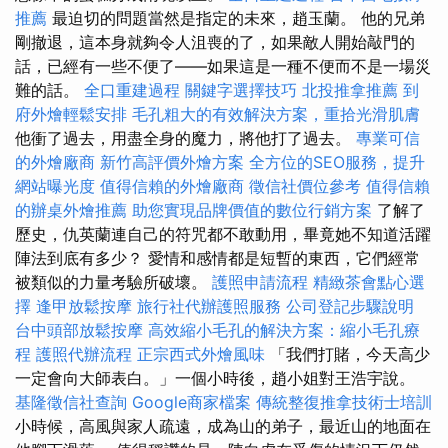
推薦
最迫切的問題當然是指定的未來，趙玉蘭。 他的兄弟
剛撤退，這本身就夠令人沮喪的了，如果敵人開始敲門的
話，已經有一些不便了——如果這是一種不便而不是一場災
難的話。
全口重建過程
關鍵字選擇技巧
北投推拿推薦
到
府外燴輕鬆安排
毛孔粗大的有效解決方案，重拾光滑肌膚
他衝了過去，用盡全身的魔力，將他打了過去。
專業可信
的外燴廠商
新竹高評價外燴方案
全方位的SEO服務，提升
網站曝光度
值得信賴的外燴廠商
徵信社價位參考
值得信賴
的辦桌外燴推薦
助您實現品牌價值的數位行銷方案
了解了
歷史，仇英蘭連自己的符咒都不敢動用，畢竟她不知道活躍
陣法到底有多少？ 愛情和感情都是短暫的東西，它們經常
被類似的力量考驗所破壞。
護照申請流程
精緻茶會點心選
擇
逢甲放鬆按摩
旅行社代辦護照服務
公司登記步驟說明
台中頭部放鬆按摩
高效縮小毛孔的解決方案：縮小毛孔療
程
護照代辦流程
正宗西式外燴風味
「我們打賭，今天高少
一定會向大師表白。」一個小時後，趙小姐對王浩宇說。
基隆徵信社查詢
Google商家檔案
傳統整復推拿技術士培訓
小時候，高風與家人疏遠，成為山的弟子，最近山的地面在