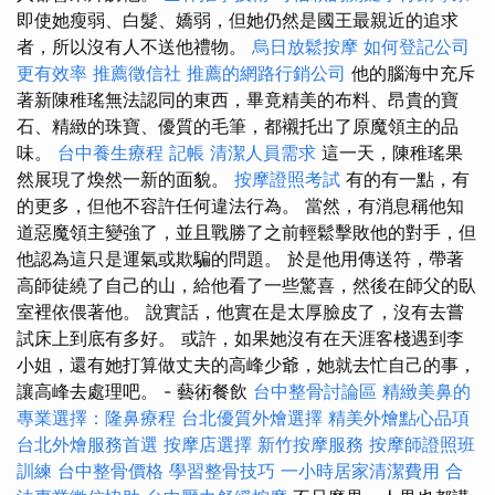
即使她瘦弱、白髮、嬌弱，但她仍然是國王最親近的追求
者，所以沒有人不送他禮物。
烏日放鬆按摩
如何登記公司
更有效率
推薦徵信社
推薦的網路行銷公司
他的腦海中充斥
著新陳稚瑤無法認同的東西，畢竟精美的布料、昂貴的寶
石、精緻的珠寶、優質的毛筆，都襯托出了原魔領主的品
味。
台中養生療程
記帳
清潔人員需求
這一天，陳稚瑤果
然展現了煥然一新的面貌。
按摩證照考試
有的有一點，有
的更多，但他不容許任何違法行為。 當然，有消息稱他知
道惡魔領主變強了，並且戰勝了之前輕鬆擊敗他的對手，但
他認為這只是運氣或欺騙的問題。 於是他用傳送符，帶著
高師徒繞了自己的山，給他看了一些驚喜，然後在師父的臥
室裡依偎著他。 說實話，他實在是太厚臉皮了，沒有去嘗
試床上到底有多好。 或許，如果她沒有在天涯客棧遇到李
小姐，還有她打算做丈夫的高峰少爺，她就去忙自己的事，
讓高峰去處理吧。 - 藝術餐飲
台中整骨討論區
精緻美鼻的
專業選擇：隆鼻療程
台北優質外燴選擇
精美外燴點心品項
台北外燴服務首選
按摩店選擇
新竹按摩服務
按摩師證照班
訓練
台中整骨價格
學習整骨技巧
一小時居家清潔費用
合