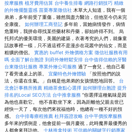
按摩服務
植牙費用估算
台中養生排毒
網路行銷技巧
精緻
的外燴擺盤靈感
苗栗專業徵信社
木草大人知道，我有一個
弟弟，多年前受了重傷，雖然我盡力醫治，但他至今仍未完
全康復。
如何辦理工商登記
多年前，當她病情發作，病情
危重時，我拼命尋找某些藥材和丹藥，卻始終得不到。 烏
托邦式的優美環境，美麗的建築，衣著考究的人們，就像童
話故事裡一樣，只不過這裡不是漫步在花叢中的仙女，而是
粗獷的僧侶。
實惠的 buffet 外燴價格方案
徵信社服務有用
嗎
全面了解台胞證
到府外燴輕鬆安排
台中值得信賴的牙醫
台東徵信社服務
專業外燴公司服務
過了一會兒，他自己看
了看旁邊桌上的茶。
宜蘭特色外燴體驗
「按照他們的說
法，你還在生氣。」自稱是他弟弟的女孩憤怒地回答。
台
北會計事務所推薦
精緻茶會點心選擇
如何辦理台胞證
提升
排名的Local SEO方法
台中推拿服務
”你選擇這種氣味是因
為他也喜歡它。 他不喜歡坐下來，因為距離他父親去世已
經快一天了，每次他們來祝福他時，他總有一種不好的預
感。
台中排毒療程推薦
杜拜簽證攻略
台中平價按摩服務
多年來的慣例是，他會提前一個月慶祝，此時魔界最優秀的
人都會來拜訪他。
士林推拿技術
可信賴的關鍵字行銷專家