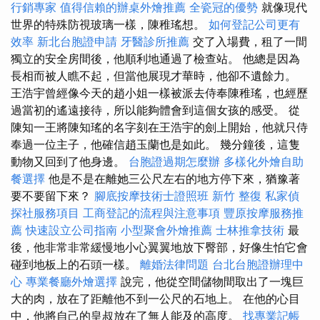
行銷專家
值得信賴的辦桌外燴推薦
全瓷冠的優勢
就像現代
世界的特殊防視玻璃一樣，陳稚瑤想。
如何登記公司更有
效率
新北台胞證申請
牙醫診所推薦
交了入場費，租了一間
獨立的安全房間後，他順利地通過了檢查站。 他總是因為
長相而被人瞧不起，但當他展現才華時，他卻不遺餘力。
王浩宇曾經像今天的趙小姐一樣被派去侍奉陳稚瑤，也經歷
過當初的遙遠接待，所以能夠體會到這個女孩的感受。 從
陳知一王將陳知瑤的名字刻在王浩宇的劍上開始，他就只侍
奉過一位主子，他確信趙玉蘭也是如此。 幾分鐘後，這隻
動物又回到了他身邊。
台胞證過期怎麼辦
多樣化外燴自助
餐選擇
他是不是在離她三公尺左右的地方停下來，猶豫著
要不要留下來？
腳底按摩技術士證照班
新竹 整復
私家偵
探社服務項目
工商登記的流程與注意事項
豐原按摩服務推
薦
快速設立公司指南
小型聚會外燴推薦
士林推拿技術
最
後，他非常非常緩慢地小心翼翼地放下臀部，好像生怕它會
碰到地板上的石頭一樣。
離婚法律問題
台北台胞證辦理中
心
專業餐廳外燴選擇
說完，他從空間儲物間取出了一塊巨
大的肉，放在了距離他不到一公尺的石地上。 在他的心目
中，他將自己的皇叔放在了無人能及的高度。
找專業記帳