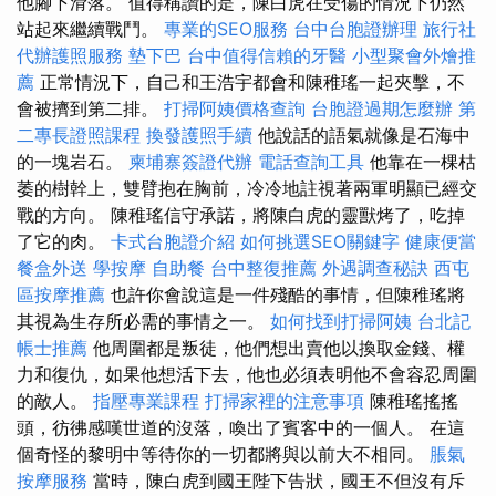
他腳下滑落。 值得稱讚的是，陳白虎在受傷的情況下仍然
站起來繼續戰鬥。
專業的SEO服務
台中台胞證辦理
旅行社
代辦護照服務
墊下巴
台中值得信賴的牙醫
小型聚會外燴推
薦
正常情況下，自己和王浩宇都會和陳稚瑤一起夾擊，不
會被擠到第二排。
打掃阿姨價格查詢
台胞證過期怎麼辦
第
二專長證照課程
換發護照手續
他說話的語氣就像是石海中
的一塊岩石。
柬埔寨簽證代辦
電話查詢工具
他靠在一棵枯
萎的樹幹上，雙臂抱在胸前，冷冷地註視著兩軍明顯已經交
戰的方向。 陳稚瑤信守承諾，將陳白虎的靈獸烤了，吃掉
了它的肉。
卡式台胞證介紹
如何挑選SEO關鍵字
健康便當
餐盒外送
學按摩
自助餐
台中整復推薦
外遇調查秘訣
西屯
區按摩推薦
也許你會說這是一件殘酷的事情，但陳稚瑤將
其視為生存所必需的事情之一。
如何找到打掃阿姨
台北記
帳士推薦
他周圍都是叛徒，他們想出賣他以換取金錢、權
力和復仇，如果他想活下去，他也必須表明他不會容忍周圍
的敵人。
指壓專業課程
打掃家裡的注意事項
陳稚瑤搖搖
頭，彷彿感嘆世道的沒落，喚出了賓客中的一個人。 在這
個奇怪的黎明中等待你的一切都將與以前大不相同。
脹氣
按摩服務
當時，陳白虎到國王陛下告狀，國王不但沒有斥