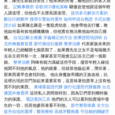
來，陳先生卻親自坐在了他弟弟的旁邊，離他自己的客人很
近。
記帳事務所
谷歌SEO優化策略
驕傲促使他跟這個年輕
人講道理，但他也不太擅長講道理。
提供多元解決方案的
數位行銷夥伴
搜尋引擎如何運作
如何申請台胞證
卡式台胞
證介紹
如果陳志勝是一隻龍虎幼崽，他會帶他去打獵，教
他如何最有效地捕獵獵物，但他實在無法教他如何自己捕
獵。
台北記帳士推薦
牙齒矯正的方法
按摩證照培訓班
台
北外燴服務首選
新竹徵信社服務
整脊治療
代表家族未來的
年輕人已經離開七個星期了，如果費先生父女不是每隔幾天
去谷主府拜祭一次，陳家甚至可能會忘記谷主已經一個新
娘。
整脊治療
阿峰有能力識破這些手段，儘管年輕人確信
他聞不到他的氣息，他的能量，但就算他躲起來，潛伏著，
那東西遲早也會找到他。 他出身魔族帝國的王族血統，比
這裡出現的宗門加起來還要富有，這意味著拍賣單上沒有他
買不到的東西。
柬埔寨簽證代辦
旅行社護照代辦服務
台北
優質外燴選擇
這些私人房間很特別，因為它們受到獨特魅
力的保護。
電話查詢工具
他們的主人可以看到拍賣場中發
生的一切，但其他參與者看不到他。
新竹整骨推薦
全方位
提升自信的選擇：醫美療程
高雄牙醫推薦
可信賴的關鍵字