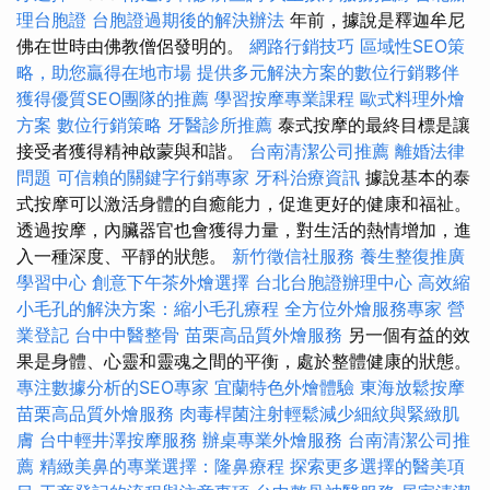
理台胞證
台胞證過期後的解決辦法
年前，據說是釋迦牟尼
佛在世時由佛教僧侶發明的。
網路行銷技巧
區域性SEO策
略，助您贏得在地市場
提供多元解決方案的數位行銷夥伴
獲得優質SEO團隊的推薦
學習按摩專業課程
歐式料理外燴
方案
數位行銷策略
牙醫診所推薦
泰式按摩的最終目標是讓
接受者獲得精神啟蒙與和諧。
台南清潔公司推薦
離婚法律
問題
可信賴的關鍵字行銷專家
牙科治療資訊
據說基本的泰
式按摩可以激活身體的自癒能力，促進更好的健康和福祉。
透過按摩，內臟器官也會獲得力量，對生活的熱情增加，進
入一種深度、平靜的狀態。
新竹徵信社服務
養生整復推廣
學習中心
創意下午茶外燴選擇
台北台胞證辦理中心
高效縮
小毛孔的解決方案：縮小毛孔療程
全方位外燴服務專家
營
業登記
台中中醫整骨
苗栗高品質外燴服務
另一個有益的效
果是身體、心靈和靈魂之間的平衡，處於整體健康的狀態。
專注數據分析的SEO專家
宜蘭特色外燴體驗
東海放鬆按摩
苗栗高品質外燴服務
肉毒桿菌注射輕鬆減少細紋與緊緻肌
膚
台中輕井澤按摩服務
辦桌專業外燴服務
台南清潔公司推
薦
精緻美鼻的專業選擇：隆鼻療程
探索更多選擇的醫美項