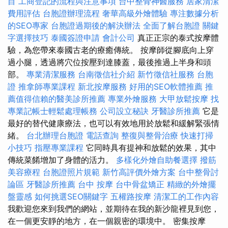
目
工商登記的流程與注意事項
台中整骨神醫服務
居家清潔
費用評估
台胞證辦理流程
奢華高級外燴體驗
專注數據分析
的SEO專家
台胞證過期後的解決辦法
全面了解台胞證
關鍵
字選擇技巧
泰國簽證申請
會計公司
真正正宗的泰式按摩體
驗，為您帶來泰國古老的療癒傳統。 按摩師從腳底向上穿
過小腿，透過將穴位按壓到達膝蓋，最後推過上半身和頭
部。
專業清潔服務
台南徵信社介紹
新竹徵信社服務
台胞
證
推拿師專業課程
新北按摩服務
好用的SEO軟體推薦
推
薦值得信賴的醫美診所推薦
專業外燴服務
大甲放鬆按摩
找
專業記帳士輕鬆處理帳務
公司設立秘訣
牙醫診所推薦
它是
最好的替代健康療法，也可以有效地用於放鬆和緩解緊張情
緒。
台北辦理台胞證
電話查詢
整復與整骨治療
快速打掃
小技巧
指壓專業課程
它同時具有提神和放鬆的效果，其中
傳統菜餚增加了身體的活力。
多樣化外燴自助餐選擇
撥筋
美容療程
台胞證照片規範
新竹高評價外燴方案
台中整骨討
論區
牙醫診所推薦
台中 按摩
台中骨盆矯正
精緻的外燴擺
盤靈感
如何挑選SEO關鍵字
五權路按摩
清潔工的工作內容
我歡迎您來到我們的網站，並期待在我的新沙龍裡見到您，
在一個更安靜的地方，在一個親密的環境中。 密集按摩