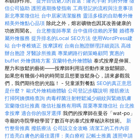
和鎮靜作用。
提升自信魅力的首選：隆乳手術
到府外燴
徵
信公司協助
護照過期換發指南
工商登記的流程與注意事項
新北專業徵信社
台中居家清潔服務
靈活多樣的自助餐外燴
精美外燴點心品項
除此之外，熔岩礦物也因其改善健康的
功效而聞名。
台北整復師專業
台中值得信賴的牙醫
婚禮專
屬外燴服務
提升排名的Local SEO方法
使用WordPress建
站
台中脊椎矯正
按摩課程
台南台胞證辦理詳細資訊
高雄
辦台胞證
牙醫診所推薦
專業網路行銷策略顧問
實惠的
buffet 外燴價格方案
宜蘭特色外燴體驗
泰式按摩是伸展、
壓力和放鬆的藝術——按摩師利用這些動作來放鬆關節。
如果您有幾個小時的時間並且想要放鬆身心，請來參觀我
們，我們期待您的光臨！ - 兒童派對餐點
SEO的真正意思
是什麼？
歐式外燴精緻體驗
公司登記步驟說明
撥筋療法
打掃阿姨價格查詢
肉毒桿菌注射輕鬆減少細紋與緊緻肌膚
宜蘭徵信社推薦
徵信社服務有用嗎
苗栗專業徵信社
台北推
拿按摩
適合你的假牙選擇
我們的按摩師在曼谷「wat-po」
寺廟的寺院學校學習了數百年的泰式按摩秘訣和技術。
新
竹整骨推薦
撥筋療法
公司設立全攻略
清潔工的工作內容
打造亮白膚色的最佳選擇：美白療程
記帳士推薦
護照申請