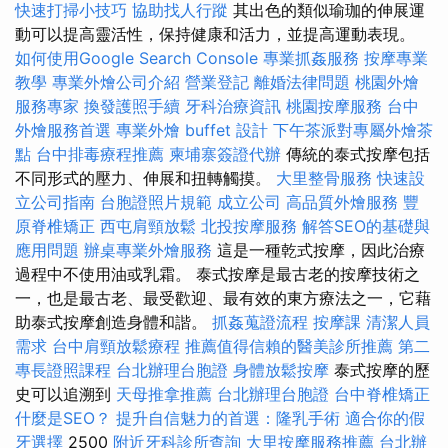
快速打掃小技巧
協助找人行蹤
其出色的類似瑜珈的伸展運
動可以提高靈活性，保持健康和活力，並提高運動表現。
如何使用Google Search Console
專業抓姦服務
按摩專業
教學
專業外燴公司介紹
營業登記
離婚法律問題
桃園外燴
服務專家
換發護照手續
牙科治療資訊
桃園按摩服務
台中
外燴服務首選
專業外燴 buffet 設計
下午茶派對專屬外燴茶
點
台中排毒療程推薦
柬埔寨簽證代辦
傳統的泰式按摩包括
不同形式的壓力、伸展和扭轉觸摸。
大里整骨服務
快速設
立公司指南
台胞證照片規範
成立公司
高品質外燴服務
豐
原脊椎矯正
西屯肩頸放鬆
北投按摩服務
解答SEO的基礎與
應用問題
辦桌專業外燴服務
這是一種乾式按摩，因此治療
過程中不使用油或乳霜。 泰式按摩是最古老的按摩技術之
一，也是最古老、最受歡迎、最有效的東方療法之一，它藉
助泰式按摩創造身體和諧。
抓姦蒐證流程
按摩課
清潔人員
需求
台中肩頸放鬆療程
推薦值得信賴的醫美診所推薦
第二
專長證照課程
台北辦理台胞證
身體放鬆按摩
泰式按摩的歷
史可以追溯到
天母推拿推薦
台北辦理台胞證
台中脊椎矯正
什麼是SEO？
提升自信魅力的首選：隆乳手術
適合你的假
牙選擇
2500
附近牙科診所查詢
大里按摩服務推薦
台北辦