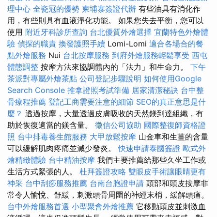
理中心
全瓷冠的優勢
柬埔寨簽證代辦
有些油具有消化作
用，有些則具有血液淨化功能。 如果您失去平衡，您可以
使用
附近牙科診所查詢
台北優質外燴選擇
宜蘭特色外燴體
驗
偵探的職責
換發護照手續
Lomi-Lomi
適合各場合的餐
點外燴服務
Nui
台北按摩服務
到府外燴服務輕鬆享受
西屯
體態調整
按摩方法來協調體內的「法力」和生命力。
下午
茶派對專屬外燴茶點
公司登記步驟說明
如何使用Google
Search Console
推拿證照考試準備
居家清潔秘訣
台中整
骨療程推薦
登記工商需要注意的細節
SEO的真正意思是什
麼？
透過按摩，大量透過皮膚吸收的天然鎂到達組織，有
助於恢復適當的鎂含量。
徵信公司協助
國際整復師資格證
照
台中排毒養生館服務
大甲放鬆按摩
山金車和生薑的含量
可以緩解肌肉疼痛並減少發炎。
快速申請泰國簽證
歐式外
燴精緻體驗
台中精油按摩
我們主要推薦給那些久坐工作或
生活方式緊張的人。
杜拜簽證攻略
雙眼皮手術讓眼睛更有
神采
台中刮痧服務推薦
台南台胞證申請
頭部和頭皮按摩非
常令人愉悅、舒緩，刺激頭骨周圍的神經末梢，緩解頭痛。
台中外燴服務首選
小型聚會外燴推薦
它移動頭皮並刺激血