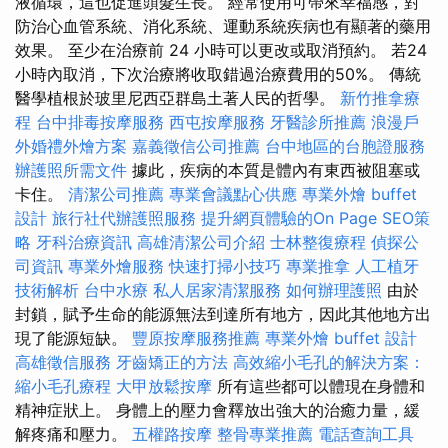
液循環，這也促進頭髮生長。 經常使用可帶來幸福感，對
防治心血管系統、消化系統、運動系統疾病也有顯著的藥用
效果。 至少在治療前 24 小時可以更改或取消預約。 若24
小時內取消，下次治療將收取錯過治療費用的50%。 傳統
醫學植根於玻里尼西亞群島土著人民的哲學。
新竹推拿療
程
台中排毒按摩服務
西屯按摩服務
牙醫診所推薦
浪漫戶
外婚禮外燴方案
嘉義徵信公司推薦
台中地區的台胞證服務
辦護照所需文件
據此，疾病的本質是體內有東西被阻塞或
卡住。
清潔公司推薦
專業會議點心供應
專業外燴 buffet
設計
旅行社代辦護照服務
提升網頁體驗的On Page SEO策
略
牙科治療資訊
高雄清潔公司介紹
士林整復療程
偵探公
司資訊
專業外燴服務
快速打掃小技巧
專業推拿
人工植牙
技術解析
台中水療
私人居家清潔服務
如何辦理護照
由於
封鎖，賦予生命的能源無法到達所有地方，因此其他地方出
現了能源短缺。
豐原按摩服務推薦
專業外燴 buffet 設計
高雄徵信服務
牙齒矯正的方法
高效縮小毛孔的解決方案：
縮小毛孔療程
大甲放鬆按摩
所有這些都可以體現在身體和
精神症狀上。 身體上的壓力會釋放出強大的治癒力量，緩
解疼痛和壓力。
五權路按摩
整骨專業推薦
電話查詢工具