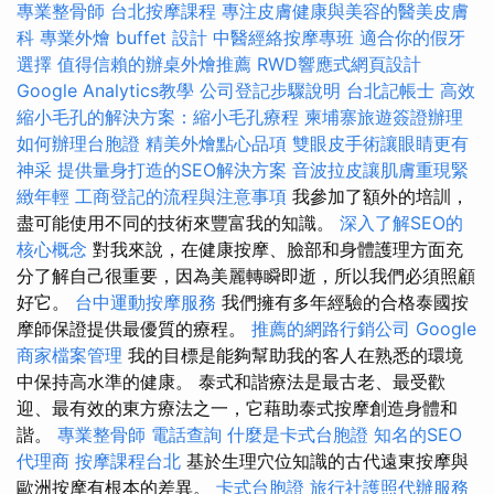
專業整骨師
台北按摩課程
專注皮膚健康與美容的醫美皮膚
科
專業外燴 buffet 設計
中醫經絡按摩專班
適合你的假牙
選擇
值得信賴的辦桌外燴推薦
RWD響應式網頁設計
Google Analytics教學
公司登記步驟說明
台北記帳士
高效
縮小毛孔的解決方案：縮小毛孔療程
柬埔寨旅遊簽證辦理
如何辦理台胞證
精美外燴點心品項
雙眼皮手術讓眼睛更有
神采
提供量身打造的SEO解決方案
音波拉皮讓肌膚重現緊
緻年輕
工商登記的流程與注意事項
我參加了額外的培訓，
盡可能使用不同的技術來豐富我的知識。
深入了解SEO的
核心概念
對我來說，在健康按摩、臉部和身體護理方面充
分了解自己很重要，因為美麗轉瞬即逝，所以我們必須照顧
好它。
台中運動按摩服務
我們擁有多年經驗的合格泰國按
摩師保證提供最優質的療程。
推薦的網路行銷公司
Google
商家檔案管理
我的目標是能夠幫助我的客人在熟悉的環境
中保持高水準的健康。 泰式和諧療法是最古老、最受歡
迎、最有效的東方療法之一，它藉助泰式按摩創造身體和
諧。
專業整骨師
電話查詢
什麼是卡式台胞證
知名的SEO
代理商
按摩課程台北
基於生理穴位知識的古代遠東按摩與
歐洲按摩有根本的差異。
卡式台胞證
旅行社護照代辦服務