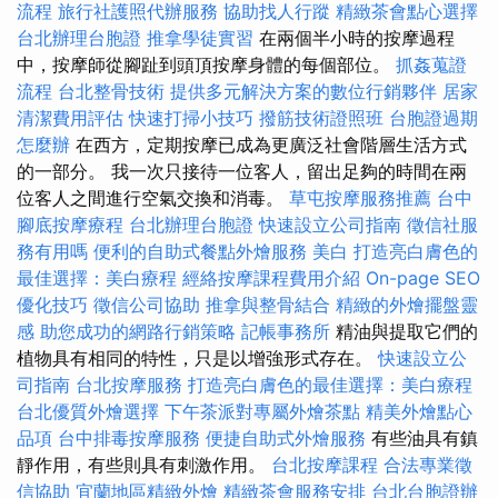
流程
旅行社護照代辦服務
協助找人行蹤
精緻茶會點心選擇
台北辦理台胞證
推拿學徒實習
在兩個半小時的按摩過程
中，按摩師從腳趾到頭頂按摩身體的每個部位。
抓姦蒐證
流程
台北整骨技術
提供多元解決方案的數位行銷夥伴
居家
清潔費用評估
快速打掃小技巧
撥筋技術證照班
台胞證過期
怎麼辦
在西方，定期按摩已成為更廣泛社會階層生活方式
的一部分。 我一次只接待一位客人，留出足夠的時間在兩
位客人之間進行空氣交換和消毒。
草屯按摩服務推薦
台中
腳底按摩療程
台北辦理台胞證
快速設立公司指南
徵信社服
務有用嗎
便利的自助式餐點外燴服務
美白
打造亮白膚色的
最佳選擇：美白療程
經絡按摩課程費用介紹
On-page SEO
優化技巧
徵信公司協助
推拿與整骨結合
精緻的外燴擺盤靈
感
助您成功的網路行銷策略
記帳事務所
精油與提取它們的
植物具有相同的特性，只是以增強形式存在。
快速設立公
司指南
台北按摩服務
打造亮白膚色的最佳選擇：美白療程
台北優質外燴選擇
下午茶派對專屬外燴茶點
精美外燴點心
品項
台中排毒按摩服務
便捷自助式外燴服務
有些油具有鎮
靜作用，有些則具有刺激作用。
台北按摩課程
合法專業徵
信協助
宜蘭地區精緻外燴
精緻茶會服務安排
台北台胞證辦