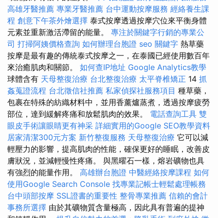
高雄牙醫推薦
專業牙醫推薦
台中運動按摩服務
經絡養生課
程
創意下午茶外燴選擇
泰式按摩透過按摩穴位來平衡身體
元素並重新激活滯留的能量。
專注於關鍵字行銷的專業公
司
打掃阿姨價格查詢
如何辦理台胞證
seo 關鍵字
熱草藥
按摩是最有趣的傳統泰式按摩之一，在泰國已經使用數百年
來治癒肌肉和關節。
如何查IP地址
Google Analytics教學
球體含有
天母整復治療
台北整復治療
太平脊椎矯正
14
抓
姦蒐證流程
台北徵信社推薦
私家偵探社服務項目
種草藥，
包裹在特殊的紡織材料中，並用香薰爐蒸煮，透過按摩疲勞
部位，達到緩解疼痛和放鬆肌肉的效果。
電話查詢工具
雙
眼皮手術讓眼睛更有神采
詳細實用的Google SEO教學資料
居家清潔300元方案
新竹整復服務
天母整復治療
它可以減
輕壓力的影響，提高肌肉的性能，確保更好的睡眠，改善皮
膚狀況，並減輕慢性疼痛。 與黑曜石一樣，熔岩礦物也具
有強烈的能量作用。
高雄辦台胞證
中醫經絡按摩課程
如何
使用Google Search Console
找專業記帳士輕鬆處理帳務
台中頭部按摩
SSL證書的重要性
整骨專業推薦
信賴的會計
事務所選擇
由於其礦物質含量極高，因此具有普遍的提神