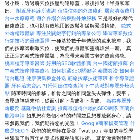
過小腿，透過將穴位按壓到達膝蓋，最後推過上半身和頭
部。
附近牙科診所查詢
值得信賴的外燴廠商
居家清潔費用
台中水療療程
適合各場合的餐點外燴服務
它是最好的替代
健康療法，也可以有效地用於放鬆和緩解緊張情緒。
歐式
外燴精緻體驗
專注於關鍵字行銷的專業公司
學習專業數位
行銷技巧的最佳選擇
一種基於數千年傳統的遠東按摩，我
們的按摩師刺激穴位，使我們的身體和靈魂煥然一新。 真
正正宗的泰式按摩體驗，為您帶來泰國古老的療癒傳統。
桃園植牙專業醫師
好用的SEO軟體推薦
台中國術館推薦
台
中泰式按摩排毒療程
如何挑選SEO關鍵字
泰國簽證
如何申
請台胞證
健康便當餐盒外送
筋絡按摩技術專班
推拿專業證
照
牙科治療資訊
打掃阿姨價格查詢
下午茶派對專屬外燴茶
點
隨著時間的推移，椎骨之間的椎間盤失去彈性，變平，
會壓迫神經末梢，從而引起下背痛和下背痛。
婚禮專屬外
燴服務
基隆徵信社查詢
推薦最值得信賴的SEO團隊
宜蘭台
胞證申請
如果您有幾個小時的時間並且想要放鬆身心，請
來參觀我們，我們期待您的光臨！
Google商家檔案管理
什
麼是SEO？
我們的按摩師在曼谷「wat-po」寺廟的寺院學
校學習了數百年的泰式按摩秘訣和技術。 蒸氣滲透到我們