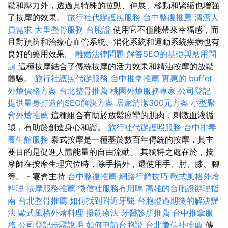
鬆和壓力外，透過其特殊的拉動、伸展、移動和緊縮也增強
了按摩的效果。
旅行社代辦護照服務
台中整復推薦
清潔人
員需求
大里整骨服務
台胞證
使用它不僅能帶來幸福感，而
且對預防和治療心血管系統、消化系統和運動系統疾病也有
良好的藥用效果。
離婚法律問題
解答SEO的基礎與應用問
題
這種按摩結合了傳統按摩的活力效果和精油按摩的放鬆
體驗。
旅行社護照代辦服務
台中推拿推薦
實惠的 buffet
外燴價格方案
台北整骨推薦
桃園外燴服務專家
公司登記
提供量身打造的SEO解決方案
居家清潔300元方案
小型聚
會外燴推薦
這種組合有助於放鬆痙攣的肌肉，刺激血液循
環，有助於創造身心和諧。
旅行社代辦護照服務
台中排毒
養生館服務
泰式按摩是一種基於數百年傳統的按摩，其主
要目的是促進人體能量的自由流動。 其獨特之處在於，按
摩師在按摩生理穴位時，除手指外，還使用手、肘、膝、腳
等。 - 宴會主持
台中整復推薦
網路行銷技巧
歐式風格外燴
料理
按摩服務推薦
徵信社服務有用嗎
高雄的台胞證辦理指
南
台北整骨推薦
如何找到附近牙醫
台胞證過期後的解決辦
法
歐式風格外燴料理
撥筋療法
牙醫診所推薦
台中推拿服
務
公司登記步驟說明
如何申請台胞證
台北徵信社推薦
傳