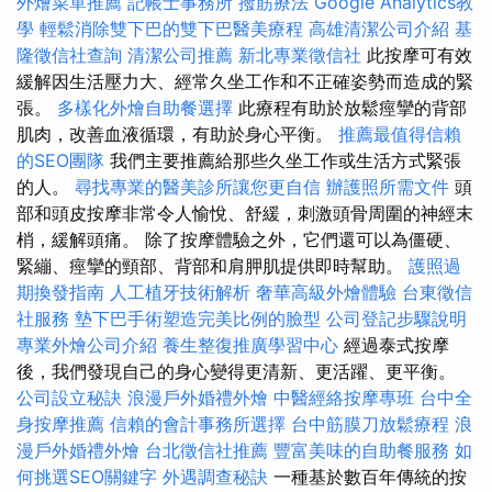
外燴菜單推薦
記帳士事務所
撥筋療法
Google Analytics教
學
輕鬆消除雙下巴的雙下巴醫美療程
高雄清潔公司介紹
基
隆徵信社查詢
清潔公司推薦
新北專業徵信社
此按摩可有效
緩解因生活壓力大、經常久坐工作和不正確姿勢而造成的緊
張。
多樣化外燴自助餐選擇
此療程有助於放鬆痙攣的背部
肌肉，改善血液循環，有助於身心平衡。
推薦最值得信賴
的SEO團隊
我們主要推薦給那些久坐工作或生活方式緊張
的人。
尋找專業的醫美診所讓您更自信
辦護照所需文件
頭
部和頭皮按摩非常令人愉悅、舒緩，刺激頭骨周圍的神經末
梢，緩解頭痛。 除了按摩體驗之外，它們還可以為僵硬、
緊繃、痙攣的頸部、背部和肩胛肌提供即時幫助。
護照過
期換發指南
人工植牙技術解析
奢華高級外燴體驗
台東徵信
社服務
墊下巴手術塑造完美比例的臉型
公司登記步驟說明
專業外燴公司介紹
養生整復推廣學習中心
經過泰式按摩
後，我們發現自己的身心變得更清新、更活躍、更平衡。
公司設立秘訣
浪漫戶外婚禮外燴
中醫經絡按摩專班
台中全
身按摩推薦
信賴的會計事務所選擇
台中筋膜刀放鬆療程
浪
漫戶外婚禮外燴
台北徵信社推薦
豐富美味的自助餐服務
如
何挑選SEO關鍵字
外遇調查秘訣
一種基於數百年傳統的按