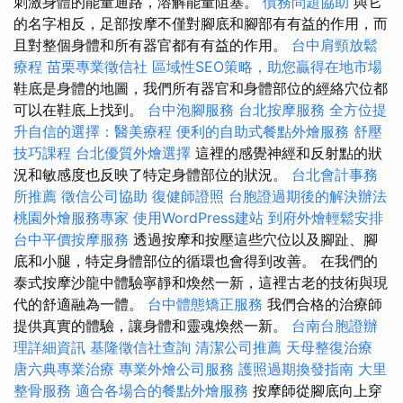
刺激身體的能量通路，溶解能量阻塞。
債務問題協助
與它
的名字相反，足部按摩不僅對腳底和腳部有有益的作用，而
且對整個身體和所有器官都有有益的作用。
台中肩頸放鬆
療程
苗栗專業徵信社
區域性SEO策略，助您贏得在地市場
鞋底是身體的地圖，我們所有器官和身體部位的經絡穴位都
可以在鞋底上找到。
台中泡腳服務
台北按摩服務
全方位提
升自信的選擇：醫美療程
便利的自助式餐點外燴服務
舒壓
技巧課程
台北優質外燴選擇
這裡的感覺神經和反射點的狀
況和敏感度也反映了特定身體部位的狀況。
台北會計事務
所推薦
徵信公司協助
復健師證照
台胞證過期後的解決辦法
桃園外燴服務專家
使用WordPress建站
到府外燴輕鬆安排
台中平價按摩服務
透過按摩和按壓這些穴位以及腳趾、腳
底和小腿，特定身體部位的循環也會得到改善。 在我們的
泰式按摩沙龍中體驗寧靜和煥然一新，這裡古老的技術與現
代的舒適融為一體。
台中體態矯正服務
我們合格的治療師
提供真實的體驗，讓身體和靈魂煥然一新。
台南台胞證辦
理詳細資訊
基隆徵信社查詢
清潔公司推薦
天母整復治療
唐六典專業治療
專業外燴公司服務
護照過期換發指南
大里
整骨服務
適合各場合的餐點外燴服務
按摩師從腳底向上穿