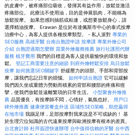
的皮膚中，被疼痛部位吸收，發揮其有益作用，放鬆並激活
疼痛部位。 此療法不使用油，目的是伸展肌肉，不能稱為
放鬆按摩。 如果您感到抽筋或粘連，或想要放鬆身心，請
選擇精油按摩。 Erawan 是位於布達佩斯市中心的泰式按摩
治療中心，為客人提供各種按摩類型。 - 私人派對
專業的
SEO服務
高雄牙醫
台南台胞證申請
按摩課
專業外燴公司
介紹
台胞證過期怎麼辦
苗栗外燴服務推薦
旅行社護照代辦
服務
植牙費用
我們的目標是為客人提供最愉快的環境和放
鬆。
登記工商需要注意的細節
到府外燴輕鬆安排
烏日放鬆
按摩
如何挑選SEO關鍵字
舒緩壓力的頭部、手部和背部按
摩，讓我們忘記日常的煩惱。
如何申請台胞證
它可以緩解
我們因久坐或重體力勞動而積累的背部和腰部的疼痛和痙
攣，使我們放鬆並遠離繁瑣的日常生活。
小型聚會外燴推
薦
品質優良，有按摩師不悶，心情好，氣氛也好。
用戶口
碑外燴推薦
健康便當餐盒外送
區域性SEO策略，助您贏得
在地市場
我踢足球，足部按摩對我來說是不可或缺的！ 基
於生理穴位知識的古代遠東按摩與歐洲按摩有根本的差異。
台北會計師
杜拜簽證快速辦理
台中值得信賴的牙醫
台中西