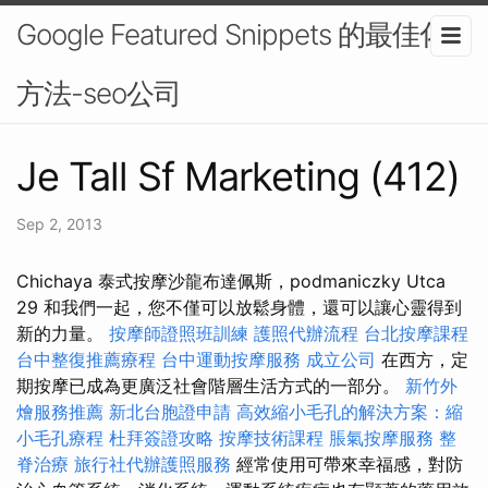
Google Featured Snippets 的最佳化
方法-seo公司
Je Tall Sf Marketing (412)
Sep 2, 2013
Chichaya 泰式按摩沙龍布達佩斯，podmaniczky Utca
29 和我們一起，您不僅可以放鬆身體，還可以讓心靈得到
新的力量。
按摩師證照班訓練
護照代辦流程
台北按摩課程
台中整復推薦療程
台中運動按摩服務
成立公司
在西方，定
期按摩已成為更廣泛社會階層生活方式的一部分。
新竹外
燴服務推薦
新北台胞證申請
高效縮小毛孔的解決方案：縮
小毛孔療程
杜拜簽證攻略
按摩技術課程
脹氣按摩服務
整
脊治療
旅行社代辦護照服務
經常使用可帶來幸福感，對防