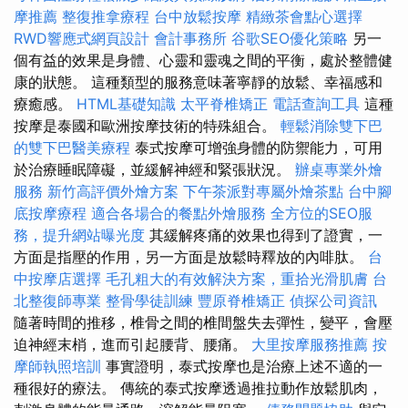
摩推薦
整復推拿療程
台中放鬆按摩
精緻茶會點心選擇
RWD響應式網頁設計
會計事務所
谷歌SEO優化策略
另一
個有益的效果是身體、心靈和靈魂之間的平衡，處於整體健
康的狀態。 這種類型的服務意味著寧靜的放鬆、幸福感和
療癒感。
HTML基礎知識
太平脊椎矯正
電話查詢工具
這種
按摩是泰國和歐洲按摩技術的特殊組合。
輕鬆消除雙下巴
的雙下巴醫美療程
泰式按摩可增強身體的防禦能力，可用
於治療睡眠障礙，並緩解神經和緊張狀況。
辦桌專業外燴
服務
新竹高評價外燴方案
下午茶派對專屬外燴茶點
台中腳
底按摩療程
適合各場合的餐點外燴服務
全方位的SEO服
務，提升網站曝光度
其緩解疼痛的效果也得到了證實，一
方面是指壓的作用，另一方面是放鬆時釋放的內啡肽。
台
中按摩店選擇
毛孔粗大的有效解決方案，重拾光滑肌膚
台
北整復師專業
整骨學徒訓練
豐原脊椎矯正
偵探公司資訊
隨著時間的推移，椎骨之間的椎間盤失去彈性，變平，會壓
迫神經末梢，進而引起腰背、腰痛。
大里按摩服務推薦
按
摩師執照培訓
事實證明，泰式按摩也是治療上述不適的一
種很好的療法。 傳統的泰式按摩透過推拉動作放鬆肌肉，