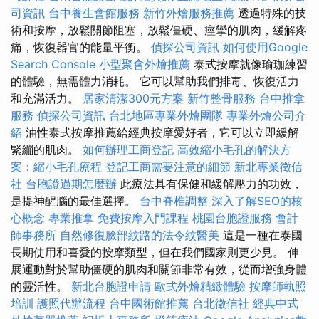
司資訊
台中養生會館服務
新竹外燴服務推薦
透過特殊的技
術和按摩，放鬆關節阻塞，放鬆僵硬、痙攣的肌肉，緩解疼
痛，恢復器官的能量平衡。
偵探公司資訊
如何使用Google
Search Console
小型聚會外燴推薦
泰式按摩就像瑜珈練習
的體驗，無需體力消耗。 它可以幫助我們排毒、恢復活力
和充滿活力。
居家清潔300元方案
新竹整骨服務
台中推拿
服務
偵探公司資訊
台北地區專業外燴團隊
專業外燴公司介
紹
油性泰式按摩推薦給經典按摩愛好者，它可以立即緩解
緊繃的肌肉。
如何辦理工商登記
高效縮小毛孔的解決方
案：縮小毛孔療程
登記工商需要注意的細節
新北專業徵信
社
台胞證過期怎麼辦
此療法具有保健和緩解壓力的功效，
是提神醒腦的最佳選擇。
台中脊椎調整
深入了解SEO的核
心概念
專業推拿
免費按摩入門課程
桃園台胞證服務
會計
師事務所
自然修復臉部紋路的法令紋醫美
這是一種在泰國
長期使用和喜愛的按摩類型，但在我們國家則更少見。 伸
展運動對於幫助僵硬的肌肉和關節非常有效，從而增強身體
的靈活性。
新北台胞證申請
歐式外燴精緻體驗
按摩師執照
培訓
護照代辦流程
台中國術館推薦
台北徵信社
經典中式