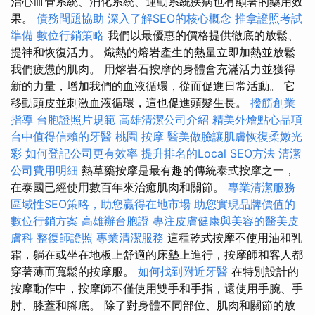
治心血管系統、消化系統、運動系統疾病也有顯著的藥用效
果。
債務問題協助
深入了解SEO的核心概念
推拿證照考試
準備
數位行銷策略
我們以最優惠的價格提供徹底的放鬆、
提神和恢復活力。 熾熱的熔岩產生的熱量立即加熱並放鬆
我們疲憊的肌肉。 用熔岩石按摩的身體會充滿活力並獲得
新的力量，增加我們的血液循環，從而促進日常活動。 它
移動頭皮並刺激血液循環，這也促進頭髮生長。
撥筋創業
指導
台胞證照片規範
高雄清潔公司介紹
精美外燴點心品項
台中值得信賴的牙醫
桃園 按摩
醫美做臉讓肌膚恢復柔嫩光
彩
如何登記公司更有效率
提升排名的Local SEO方法
清潔
公司費用明細
熱草藥按摩是最有趣的傳統泰式按摩之一，
在泰國已經使用數百年來治癒肌肉和關節。
專業清潔服務
區域性SEO策略，助您贏得在地市場
助您實現品牌價值的
數位行銷方案
高雄辦台胞證
專注皮膚健康與美容的醫美皮
膚科
整復師證照
專業清潔服務
這種乾式按摩不使用油和乳
霜，躺在或坐在地板上舒適的床墊上進行，按摩師和客人都
穿著薄而寬鬆的按摩服。
如何找到附近牙醫
在特別設計的
按摩動作中，按摩師不僅使用雙手和手指，還使用手腕、手
肘、膝蓋和腳底。 除了對身體不同部位、肌肉和關節的放