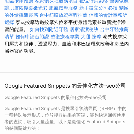
屯區按摩推薦
私家偵探社服務項目
數位行銷策略
醫美做臉
讓肌膚恢復柔嫩光彩
脹氣按摩服務
新手設立公司必讀
精緻
的外燴擺盤靈感
台中筋膜放鬆療程推薦
信賴的會計事務所
選擇
泰式按摩透過按摩穴位來平衡身體元素並重新激活滯
留的能量。
如何找到附近牙醫
居家清潔秘訣
台中牙醫推薦
清單
如何申請台胞證
整復療程專業
大腿 按摩
泰式按摩採
用壓力和拉伸，透過壓力、血液和淋巴循環來改善和刺激內
臟器官的功能。
Google Featured Snippets 的最佳化方法-seo公司
Google Featured Snippets 的最佳化方法-seo公司
Google Featured Snippets 是搜尋引擎結果頁（SERP）中的
一種特殊展示形式，位於搜尋結果的頂端，能夠快速回答使用
者的查詢，吸引大量流量。以下是最佳化 Featured Snippets
的幾個關鍵方法：