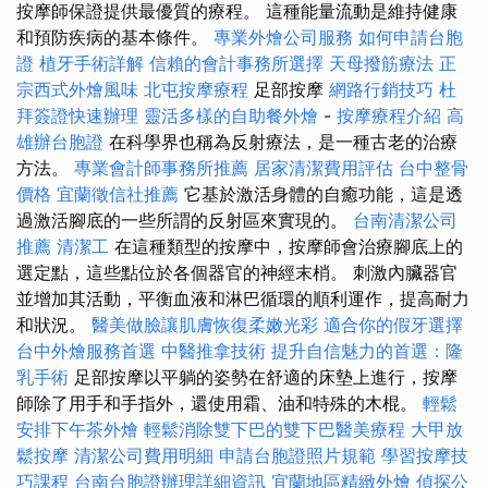
按摩師保證提供最優質的療程。 這種能量流動是維持健康
和預防疾病的基本條件。
專業外燴公司服務
如何申請台胞
證
植牙手術詳解
信賴的會計事務所選擇
天母撥筋療法
正
宗西式外燴風味
北屯按摩療程
足部按摩
網路行銷技巧
杜
拜簽證快速辦理
靈活多樣的自助餐外燴
-
按摩療程介紹
高
雄辦台胞證
在科學界也稱為反射療法，是一種古老的治療
方法。
專業會計師事務所推薦
居家清潔費用評估
台中整骨
價格
宜蘭徵信社推薦
它基於激活身體的自癒功能，這是透
過激活腳底的一些所謂的反射區來實現的。
台南清潔公司
推薦
清潔工
在這種類型的按摩中，按摩師會治療腳底上的
選定點，這些點位於各個器官的神經末梢。 刺激內臟器官
並增加其活動，平衡血液和淋巴循環的順利運作，提高耐力
和狀況。
醫美做臉讓肌膚恢復柔嫩光彩
適合你的假牙選擇
台中外燴服務首選
中醫推拿技術
提升自信魅力的首選：隆
乳手術
足部按摩以平躺的姿勢在舒適的床墊上進行，按摩
師除了用手和手指外，還使用霜、油和特殊的木棍。
輕鬆
安排下午茶外燴
輕鬆消除雙下巴的雙下巴醫美療程
大甲放
鬆按摩
清潔公司費用明細
申請台胞證照片規範
學習按摩技
巧課程
台南台胞證辦理詳細資訊
宜蘭地區精緻外燴
偵探公