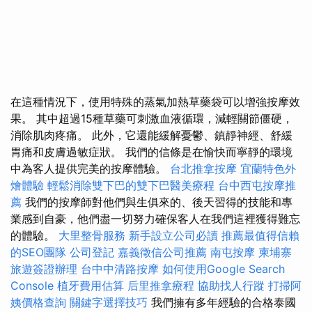
在這種情況下，使用特殊的蒸氣加熱草藥袋可以增強按摩效
果。 其中超過15種草藥可刺激血液循環，減輕關節僵硬，
消除肌肉疼痛。 此外，它還能緩解憂鬱、鎮靜神經、舒緩
胃痛和皮膚過敏症狀。 我們的信條是在愉快而寧靜的環境
中為客人提供完美的按摩體驗。
台北推拿按摩
宜蘭特色外
燴體驗
輕鬆消除雙下巴的雙下巴醫美療程
台中西屯按摩推
薦
我們的按摩師對他們與生俱來的、後天習得的技能和專
業感到自豪，他們盡一切努力確保客人在我們這裡獲得難忘
的體驗。
大里整骨服務
新手設立公司必讀
推薦最值得信賴
的SEO團隊
公司登記
嘉義徵信公司推薦
南屯按摩
柬埔寨
旅遊簽證辦理
台中中清路按摩
如何使用Google Search
Console
植牙費用估算
后里推拿療程
協助找人行蹤
打掃阿
姨價格查詢
關鍵字選擇技巧
我們擁有多年經驗的合格泰國