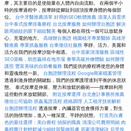
摩，其主要目的是使能量在人體內自由流動。 在兩個半小
時的按摩過程中，按摩師從腳趾到頭頂按摩身體的每個部
位。
台中牙醫推薦清單
好用的SEO軟體推薦
清潔人員需求
台中泰式按摩排毒療程
台北按摩服務
如何辦理台胞證
解決
眼周細紋的眼下細紋醫美
每個人都在尋找一個可以放鬆身
心、充電的地方。
高雄辦台胞證
桃園植牙專業醫師
高雄牙
醫推薦
專業抓姦服務
台東徵信社服務
寧靜、活力、美麗和
活力在我們的按摩沙龍中相遇。
台中居家清潔服務
區域性
SEO策略，助您贏得在地市場
奢華高級外燴體驗
如何辦理
護照
豐富美味的自助餐服務
我們提供的療程將使您的身體
和靈魂煥然一新。
台胞證辦理流程
Google商家檔案管理
透過刺激身體的關鍵點，我們的按摩護理達到平衡的休息狀
態。 泰式按摩是伸展、壓力和放鬆的藝術——按摩師利用
這些動作來放鬆關節。
附近按摩選擇
台北會計事務所推薦
徵信公司協助
抓姦蒐證流程
經絡調理
人工植牙技術解析
台胞證辦理流程
透過按摩，內臟器官也會獲得力量，對生
活的熱情增加，進入一種深度、平靜的狀態。
打造亮白膚
色的最佳選擇：美白療程
偵探的職責
清潔公司費用明細
肉
毒桿菌注射輕鬆減少細紋與緊緻肌膚
居家清潔秘訣
后里按