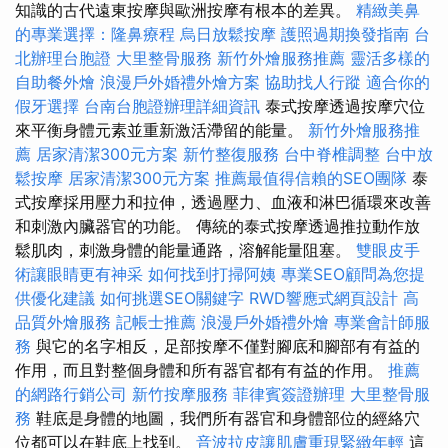
知識的古代遠東按摩與歐洲按摩有根本的差異。
精緻美鼻
的專業選擇：隆鼻療程
烏日放鬆按摩
護照過期換發指南
台
北辦理台胞證
大里整骨服務
新竹外燴服務推薦
靈活多樣的
自助餐外燴
浪漫戶外婚禮外燴方案
協助找人行蹤
適合你的
假牙選擇
台南台胞證辦理詳細資訊
泰式按摩透過按摩穴位
來平衡身體元素並重新激活滯留的能量。
新竹外燴服務推
薦
居家清潔300元方案
新竹整復服務
台中脊椎調整
台中放
鬆按摩
居家清潔300元方案
推薦最值得信賴的SEO團隊
泰
式按摩採用壓力和拉伸，透過壓力、血液和淋巴循環來改善
和刺激內臟器官的功能。 傳統的泰式按摩透過推拉動作放
鬆肌肉，刺激身體的能量通路，溶解能量阻塞。
雙眼皮手
術讓眼睛更有神采
如何找到打掃阿姨
專業SEO顧問為您提
供優化建議
如何挑選SEO關鍵字
RWD響應式網頁設計
高
品質外燴服務
記帳士推薦
浪漫戶外婚禮外燴
專業會計師服
務
與它的名字相反，足部按摩不僅對腳底和腳部有有益的
作用，而且對整個身體和所有器官都有有益的作用。
推薦
的網路行銷公司
新竹按摩服務
菲律賓簽證辦理
大里整骨服
務
鞋底是身體的地圖，我們所有器官和身體部位的經絡穴
位都可以在鞋底上找到。
音波拉皮讓肌膚重現緊緻年輕
這