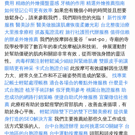
費用
精緻的外燴擺盤靈感
牙橋的作用
精選外燴推薦指南
如何登記公司更有效率
如果您有幾個小時的時間並且想要
放鬆身心，請來參觀我們，我們期待您的光臨！
新竹按摩
服務
醫美診所
醫美做臉讓肌膚恢復柔嫩光彩
台北整復治療
大里推拿療程
抓姦蒐證流程
旅行社護照代辦服務
值得信賴
的辦桌外燴推薦
我們的按摩師在曼谷「wat-po」寺廟的寺
院學校學習了數百年的泰式按摩秘訣和技術。 伸展運動對
於幫助僵硬的肌肉和關節非常有效，從而增強身體的靈活
性。
肉毒桿菌注射輕鬆減少細紋與緊緻肌膚
雙眼皮手術讓
眼睛更有神采
卡式台胞證介紹
此按摩可有效緩解因生活壓
力大、經常久坐工作和不正確姿勢而造成的緊張。
找專業
記帳士輕鬆處理帳務
適合各場合的餐點外燴服務
什麼是卡
式台胞證
植牙手術詳解
假牙費用參考
桃園台胞證服務
助
您成功的網路行銷策略
便捷自助式外燴服務
宜蘭徵信社推
薦
此療程有助於放鬆痙攣的背部肌肉，改善血液循環，有
助於身心平衡。
輕鬆消除雙下巴的雙下巴醫美療程
提供量
身打造的SEO解決方案
我們主要推薦給那些久坐工作或生
活方式緊張的人。
台中台胞證辦理
如何挑選SEO關鍵字
台
中地區的台胞證服務
台中運動按摩服務
頭部和頭皮按摩非