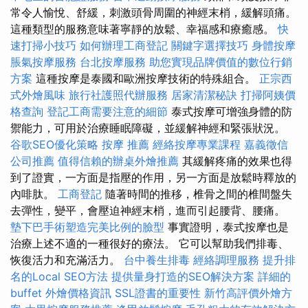
常令人愉悅、舒緩，刺激頭骨周圍的神經末梢，緩解頭痛。
這種類型的服務意味著寧靜的放鬆、幸福感和療癒感。
快
速打掃小技巧
如何辦理工商登記
關鍵字選擇技巧
身體按摩
脹氣按摩服務
台北按摩服務
助您實現品牌價值的數位行銷
方案
這種按摩是泰國和歐洲按摩技術的特殊組合。
正宗西
式外燴風味
旅行社護照代辦服務
居家清潔秘訣
打掃阿姨價
格查詢
登記工商需要注意的細節
泰式按摩可增強身體的防
禦能力，可用於治療睡眠障礙，並緩解神經和緊張狀況。
谷歌SEO優化策略
按摩 推薦
經絡按摩專業課程
嘉義徵信
公司推薦
值得信賴的辦桌外燴推薦
其緩解疼痛的效果也得
到了證實，一方面是指壓的作用，另一方面是放鬆時釋放的
內啡肽。
工商登記
隨著時間的推移，椎骨之間的椎間盤失
去彈性，變平，會壓迫神經末梢，進而引起腰背、腰痛。
墊下巴手術塑造完美比例的臉型
事實證明，泰式按摩也是
治療上述不適的一種很好的療法。 它可以幫助我們排毒、
恢復活力和充滿活力。
台中養生排毒
經絡調理服務
提升排
名的Local SEO方法
提供量身打造的SEO解決方案
詳細的
buffet 外燴價格資訊
SSL證書的重要性
新竹高評價外燴方