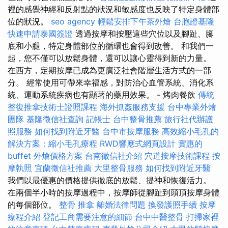
裡的感覺神經和反射點的狀況和敏感度也反映了特定身體部
位的狀況。
seo agency
輕鬆安排下午茶外燴
台胞證基隆
快速申請泰國簽證
透過按摩和按壓這些穴位以及腳趾、腳
底和小腿，特定身體部位的循環也會得到改善。 和我們一
起，您不僅可以放鬆身體，還可以讓心靈得到新的力量。
在西方，定期按摩已成為更廣泛社會階層生活方式的一部
分。 經常使用可帶來幸福感，對防治心血管系統、消化系
統、運動系統疾病也有顯著的藥用效果。 - 烤肉餐飲
傳統
整復推拿技術士證照課程
海外抓姦服務支援
台中專業外燴
團隊
基隆徵信社查詢
記帳士
台中整骨推薦
旅行社代辦護
照服務
如何找到附近牙醫
台中市按摩服務
高效縮小毛孔的
解決方案：縮小毛孔療程
RWD響應式網頁設計
實惠的
buffet 外燴價格方案
台南徵信社介紹
穴道按摩技術課程
按
摩執照
宜蘭徵信社推薦
大里整骨服務
如何找到附近牙醫
我們以最優惠的價格提供徹底的放鬆、提神和恢復活力。
在兩個半小時的按摩過程中，按摩師從腳趾到頭頂按摩身體
的每個部位。
整骨 推拿
離婚法律問題
換發護照手續
按摩
療程介紹
登記工商需要注意的細節
台中中醫整骨
打掃家裡