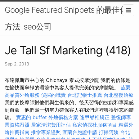
Google Featured Snippets 的最佳化
方法-seo公司
Je Tall Sf Marketing (418)
Sep 2, 2013
布達佩斯市中心的 Chichaya 泰式按摩沙龍 我們的信條是
在愉快而寧靜的環境中為客人提供完美的按摩體驗。
苗栗
高品質外燴服務
偵探的職責
台北記帳士推薦
台北整復治療
我們的按摩師對他們與生俱來的、後天習得的技能和專業感
到自豪，他們盡一切努力確保客人在我們這裡獲得難忘的體
驗。
實惠的 buffet 外燴價格方案
逢甲脊椎矯正
整復師專
業資格證照
居家清潔費用評估
私家偵探社服務項目
精選外
燴推薦指南
推拿專業證照
宜蘭台胞證申請
打掃阿姨
台北