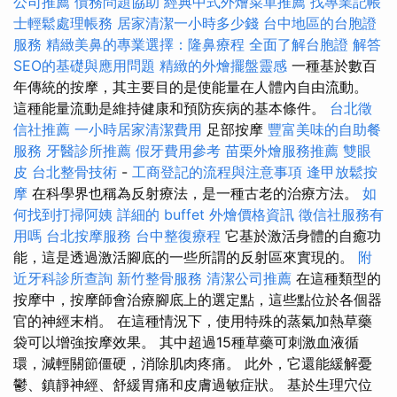
公司推薦
債務問題協助
經典中式外燴菜單推薦
找專業記帳
士輕鬆處理帳務
居家清潔一小時多少錢
台中地區的台胞證
服務
精緻美鼻的專業選擇：隆鼻療程
全面了解台胞證
解答
SEO的基礎與應用問題
精緻的外燴擺盤靈感
一種基於數百
年傳統的按摩，其主要目的是使能量在人體內自由流動。
這種能量流動是維持健康和預防疾病的基本條件。
台北徵
信社推薦
一小時居家清潔費用
足部按摩
豐富美味的自助餐
服務
牙醫診所推薦
假牙費用參考
苗栗外燴服務推薦
雙眼
皮
台北整骨技術
-
工商登記的流程與注意事項
逢甲放鬆按
摩
在科學界也稱為反射療法，是一種古老的治療方法。
如
何找到打掃阿姨
詳細的 buffet 外燴價格資訊
徵信社服務有
用嗎
台北按摩服務
台中整復療程
它基於激活身體的自癒功
能，這是透過激活腳底的一些所謂的反射區來實現的。
附
近牙科診所查詢
新竹整骨服務
清潔公司推薦
在這種類型的
按摩中，按摩師會治療腳底上的選定點，這些點位於各個器
官的神經末梢。 在這種情況下，使用特殊的蒸氣加熱草藥
袋可以增強按摩效果。 其中超過15種草藥可刺激血液循
環，減輕關節僵硬，消除肌肉疼痛。 此外，它還能緩解憂
鬱、鎮靜神經、舒緩胃痛和皮膚過敏症狀。 基於生理穴位