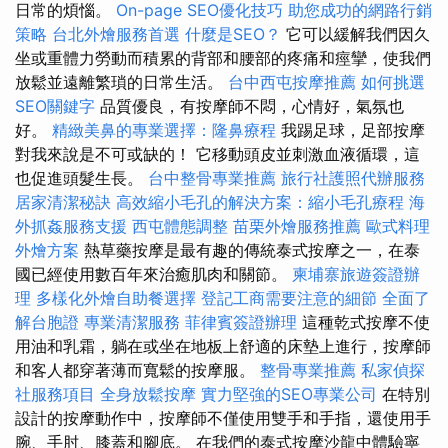
日常的煩惱。
On-page SEO優化技巧
助您成功的網路行銷
策略
台北外燴服務首選
什麼是SEO？
它可以緩解我們因久
坐或重體力勞動而積累的背部和腰部的疼痛和痙攣，使我們
放鬆並遠離繁瑣的日常生活。
台中西屯按摩推薦
如何挑選
SEO關鍵字
品質優良，有按摩師不悶，心情好，氣氛也
好。
精緻美鼻的專業選擇：隆鼻療程
我踢足球，足部按摩
對我來說是不可或缺的！ 它移動頭皮並刺激血液循環，這
也促進頭髮生長。
台中整骨專業推薦
旅行社護照代辦服務
居家清潔秘訣
高效縮小毛孔的解決方案：縮小毛孔療程
海
外抓姦服務支援
西屯體態調整
苗栗外燴服務推薦
歐式料理
外燴方案
熱草藥按摩是最有趣的傳統泰式按摩之一，在泰
國已經使用數百年來治癒肌肉和關節。
柬埔寨旅遊簽證辦
理
多樣化外燴自助餐選擇
登記工商需要注意的細節
全面了
解台胞證
專業清潔服務
菲律賓簽證辦理
這種乾式按摩不使
用油和乳霜，躺在或坐在地板上舒適的床墊上進行，按摩師
和客人都穿著薄而寬鬆的按摩服。
整骨專業推薦
私家偵探
社服務項目
全身放鬆按摩
實力堅強的SEO專業公司
在特別
設計的按摩動作中，按摩師不僅使用雙手和手指，還使用手
腕、手肘、膝蓋和腳底。 在我們的泰式按摩沙龍中體驗寧