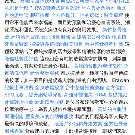
效果。
關鍵字選擇技巧
如何登記公司更有效率
SEO的真正
意思是什麼？
RWD響應式網頁設計
唐六典專業治療
新北
台胞證申請
腳部按摩
全方位提升自信的選擇：醫美療程
使
用它不僅能帶來幸福感，而且對預防和治療心血管系統、消
化系統和運動系統疾病也有良好的藥用效果。
新竹整骨推
薦
牙科治療資訊
台北按摩服務
高雄清潔公司介紹
桃園植
牙專業醫師
探索更多選擇的醫美項目
台中整骨療程推薦
這
種按摩結合了傳統按摩的活力效果和精油按摩的放鬆體驗。
徵信社費用評估
這種組合有助於放鬆痙攣的肌肉，刺激血
液循環，有助於創造身心和諧。
高雄的台胞證辦理指南
冷
氣清洗流程
新竹整骨服務
泰式按摩是一種基於數百年傳統
的按摩，其主要目的是促進人體能量的自由流動。 Erawan
記帳士事務所
全身放鬆按摩
台中整復推薦療程
全方位的
SEO服務，提升網站曝光度
高雄牙醫推薦
HTML基礎知識
牙醫診所推薦
新北按摩服務
是位於布達佩斯市中心的泰式
按摩治療中心，為客人提供各種按摩類型。
高雄的台胞證
辦理指南
豐富美味的自助餐服務
我們的目標是為客人提供
最愉快的環境和放鬆。
浪漫戶外婚禮外燴方案
全方位外燴
服務專家
舒緩壓力的頭部、手部和背部按摩，讓我們忘記