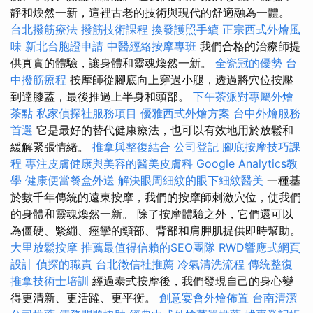
靜和煥然一新，這裡古老的技術與現代的舒適融為一體。
台北撥筋療法
撥筋技術課程
換發護照手續
正宗西式外燴風
味
新北台胞證申請
中醫經絡按摩專班
我們合格的治療師提
供真實的體驗，讓身體和靈魂煥然一新。
全瓷冠的優勢
台
中撥筋療程
按摩師從腳底向上穿過小腿，透過將穴位按壓
到達膝蓋，最後推過上半身和頭部。
下午茶派對專屬外燴
茶點
私家偵探社服務項目
優雅西式外燴方案
台中外燴服務
首選
它是最好的替代健康療法，也可以有效地用於放鬆和
緩解緊張情緒。
推拿與整復結合
公司登記
腳底按摩技巧課
程
專注皮膚健康與美容的醫美皮膚科
Google Analytics教
學
健康便當餐盒外送
解決眼周細紋的眼下細紋醫美
一種基
於數千年傳統的遠東按摩，我們的按摩師刺激穴位，使我們
的身體和靈魂煥然一新。 除了按摩體驗之外，它們還可以
為僵硬、緊繃、痙攣的頸部、背部和肩胛肌提供即時幫助。
大里放鬆按摩
推薦最值得信賴的SEO團隊
RWD響應式網頁
設計
偵探的職責
台北徵信社推薦
冷氣清洗流程
傳統整復
推拿技術士培訓
經過泰式按摩後，我們發現自己的身心變
得更清新、更活躍、更平衡。
創意宴會外燴佈置
台南清潔