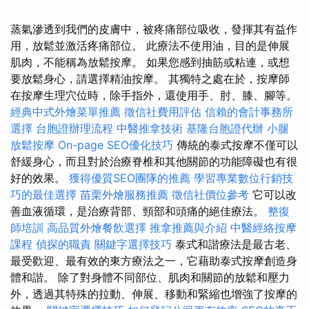
蒸氣滲透到我們的皮膚中，被疼痛部位吸收，發揮其有益作
用，放鬆並激活疼痛部位。 此療法不使用油，目的是伸展
肌肉，不能稱為放鬆按摩。 如果您感到抽筋或粘連，或想
要放鬆身心，請選擇精油按摩。 其獨特之處在於，按摩師
在按摩生理穴位時，除手指外，還使用手、肘、膝、腳等。
經典中式外燴菜單推薦
徵信社費用評估
信賴的會計事務所
選擇
台胞證辦理流程
中醫推拿技術
基隆台胞證代辦
小腿
放鬆按摩
On-page SEO優化技巧
傳統的泰式按摩不僅可以
舒緩身心，而且對於治療脊椎和其他關節的功能障礙也有很
好的效果。
獲得優質SEO團隊的推薦
學習專業數位行銷技
巧的最佳選擇
苗栗外燴服務推薦
徵信社價位參考
它可以改
善血液循環，是治療背部、頸部和頭痛的絕佳療法。
整復
師培訓
高品質外燴餐飲選擇
推拿推薦與介紹
中醫經絡按摩
課程
偵探的職責
關鍵字選擇技巧
泰式和諧療法是最古老、
最受歡迎、最有效的東方療法之一，它藉助泰式按摩創造身
體和諧。 除了對身體不同部位、肌肉和關節的放鬆和壓力
外，透過其特殊的拉動、伸展、移動和緊縮也增強了按摩的