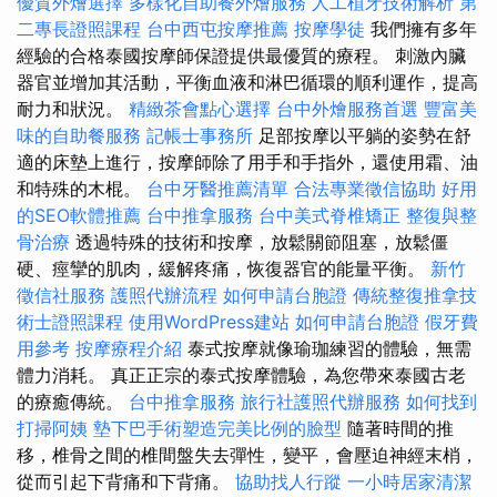
優質外燴選擇
多樣化自助餐外燴服務
人工植牙技術解析
第
二專長證照課程
台中西屯按摩推薦
按摩學徒
我們擁有多年
經驗的合格泰國按摩師保證提供最優質的療程。 刺激內臟
器官並增加其活動，平衡血液和淋巴循環的順利運作，提高
耐力和狀況。
精緻茶會點心選擇
台中外燴服務首選
豐富美
味的自助餐服務
記帳士事務所
足部按摩以平躺的姿勢在舒
適的床墊上進行，按摩師除了用手和手指外，還使用霜、油
和特殊的木棍。
台中牙醫推薦清單
合法專業徵信協助
好用
的SEO軟體推薦
台中推拿服務
台中美式脊椎矯正
整復與整
骨治療
透過特殊的技術和按摩，放鬆關節阻塞，放鬆僵
硬、痙攣的肌肉，緩解疼痛，恢復器官的能量平衡。
新竹
徵信社服務
護照代辦流程
如何申請台胞證
傳統整復推拿技
術士證照課程
使用WordPress建站
如何申請台胞證
假牙費
用參考
按摩療程介紹
泰式按摩就像瑜珈練習的體驗，無需
體力消耗。 真正正宗的泰式按摩體驗，為您帶來泰國古老
的療癒傳統。
台中推拿服務
旅行社護照代辦服務
如何找到
打掃阿姨
墊下巴手術塑造完美比例的臉型
隨著時間的推
移，椎骨之間的椎間盤失去彈性，變平，會壓迫神經末梢，
從而引起下背痛和下背痛。
協助找人行蹤
一小時居家清潔