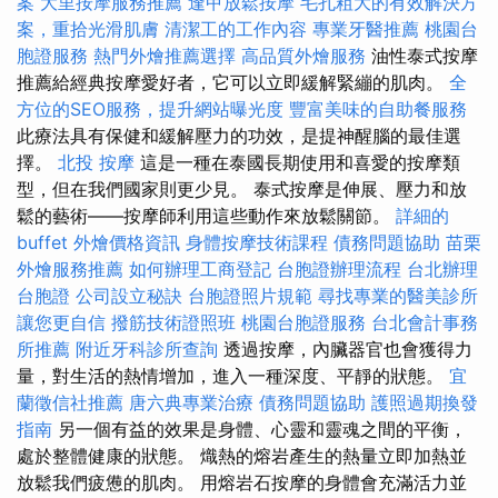
案
大里按摩服務推薦
逢甲放鬆按摩
毛孔粗大的有效解決方
案，重拾光滑肌膚
清潔工的工作內容
專業牙醫推薦
桃園台
胞證服務
熱門外燴推薦選擇
高品質外燴服務
油性泰式按摩
推薦給經典按摩愛好者，它可以立即緩解緊繃的肌肉。
全
方位的SEO服務，提升網站曝光度
豐富美味的自助餐服務
此療法具有保健和緩解壓力的功效，是提神醒腦的最佳選
擇。
北投 按摩
這是一種在泰國長期使用和喜愛的按摩類
型，但在我們國家則更少見。 泰式按摩是伸展、壓力和放
鬆的藝術——按摩師利用這些動作來放鬆關節。
詳細的
buffet 外燴價格資訊
身體按摩技術課程
債務問題協助
苗栗
外燴服務推薦
如何辦理工商登記
台胞證辦理流程
台北辦理
台胞證
公司設立秘訣
台胞證照片規範
尋找專業的醫美診所
讓您更自信
撥筋技術證照班
桃園台胞證服務
台北會計事務
所推薦
附近牙科診所查詢
透過按摩，內臟器官也會獲得力
量，對生活的熱情增加，進入一種深度、平靜的狀態。
宜
蘭徵信社推薦
唐六典專業治療
債務問題協助
護照過期換發
指南
另一個有益的效果是身體、心靈和靈魂之間的平衡，
處於整體健康的狀態。 熾熱的熔岩產生的熱量立即加熱並
放鬆我們疲憊的肌肉。 用熔岩石按摩的身體會充滿活力並