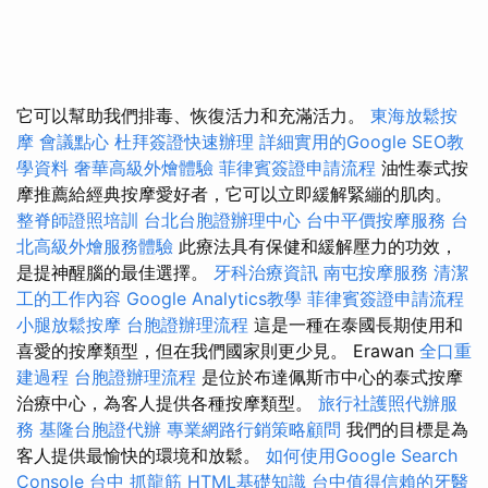
它可以幫助我們排毒、恢復活力和充滿活力。
東海放鬆按
摩
會議點心
杜拜簽證快速辦理
詳細實用的Google SEO教
學資料
奢華高級外燴體驗
菲律賓簽證申請流程
油性泰式按
摩推薦給經典按摩愛好者，它可以立即緩解緊繃的肌肉。
整脊師證照培訓
台北台胞證辦理中心
台中平價按摩服務
台
北高級外燴服務體驗
此療法具有保健和緩解壓力的功效，
是提神醒腦的最佳選擇。
牙科治療資訊
南屯按摩服務
清潔
工的工作內容
Google Analytics教學
菲律賓簽證申請流程
小腿放鬆按摩
台胞證辦理流程
這是一種在泰國長期使用和
喜愛的按摩類型，但在我們國家則更少見。 Erawan
全口重
建過程
台胞證辦理流程
是位於布達佩斯市中心的泰式按摩
治療中心，為客人提供各種按摩類型。
旅行社護照代辦服
務
基隆台胞證代辦
專業網路行銷策略顧問
我們的目標是為
客人提供最愉快的環境和放鬆。
如何使用Google Search
Console
台中 抓龍筋
HTML基礎知識
台中值得信賴的牙醫