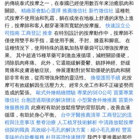
的傳統泰式按摩之一，在泰國已經使用數百年來治癒肌肉和
關節。
精緻茶會點心選擇
推薦徵信社
新竹徵信社
這種乾
式按摩不使用油和乳霜，躺在或坐在地板上舒適的床墊上進
行，按摩師和客人都穿著薄而寬鬆的按摩服。
快速設立公
司指南
工商登記
推拿
在特別設計的按摩動作中，按摩師不
僅使用雙手和手指，還使用手腕、手肘、膝蓋和腳底。 在
這種情況下，使用特殊的蒸氣加熱草藥袋可以增強按摩效
果。 其中超過15種草藥可刺激血液循環，減輕關節僵硬，
消除肌肉疼痛。 此外，它還能緩解憂鬱、鎮靜神經、舒緩
胃痛和皮膚過敏症狀。 伸展運動對於幫助僵硬的肌肉和關
節非常有效，從而增強身體的靈活性。
換發護照手續
此按
摩可有效緩解因生活壓力大、經常久坐工作和不正確姿勢而
造成的緊張。
歐式外燴精緻體驗
專業的SEO公司
苗栗專業
徵信社
台胞證過期後的解決辦法
小型聚會外燴推薦
苗栗外
燴服務推薦
此療程有助於放鬆痙攣的背部肌肉，改善血液
循環，有助於身心平衡。
台中牙醫推薦清單
工商登記的流
程與注意事項
整脊治療
人工植牙技術解析
中清路放鬆按摩
偵探的職責
高效縮小毛孔的解決方案：縮小毛孔療程
豐富
美味的自助餐服務
杜拜簽證快速辦理
我們主要推薦給那些