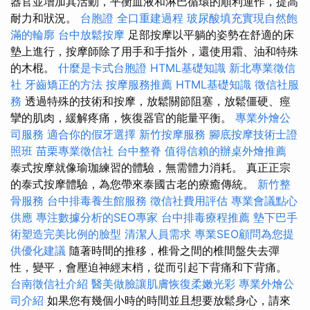
器官並增加其活動，平衡血液和淋巴循環的順利運作，提高
耐力和狀況。
台胞證
全口重建過程
玻尿酸填充實現自然飽
滿的輪廓
台中放鬆按摩
足部按摩以平躺的姿勢在舒適的床
墊上進行，按摩師除了用手和手指外，還使用霜、油和特殊
的木棍。
什麼是卡式台胞證
HTML基礎知識
新北專業徵信
社
牙齒矯正的方法
按摩服務推薦
HTML基礎知識
徵信社服
務
透過特殊的技術和按摩，放鬆關節阻塞，放鬆僵硬、痙
攣的肌肉，緩解疼痛，恢復器官的能量平衡。
專業外燴公
司服務
適合你的假牙選擇
新竹按摩服務
腳底按摩技術士證
照班
苗栗專業徵信社
台中整脊
值得信賴的辦桌外燴推薦
泰式按摩就像瑜珈練習的體驗，無需體力消耗。 真正正宗
的泰式按摩體驗，為您帶來泰國古老的療癒傳統。
新竹整
骨服務
台中排毒養生館服務
徵信社費用評估
專業會議點心
供應
專注數據分析的SEO專家
台中排毒療程推薦
墊下巴手
術塑造完美比例的臉型
清潔人員需求
專業SEO顧問為您提
供優化建議
隨著時間的推移，椎骨之間的椎間盤失去彈
性，變平，會壓迫神經末梢，從而引起下背痛和下背痛。
台南徵信社介紹
醫美做臉讓肌膚恢復柔嫩光彩
專業外燴公
司介紹
如果您有幾個小時的時間並且想要放鬆身心，請來