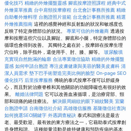
優化技巧
精緻的外燴擺盤靈感
腳底按摩證照課程
經典中式
外燴菜單推薦
台中肩頸按摩療程
台北會計事務所推薦
精緻
自助餐外燴料理
台胞證照片規範
台北會計事務所推薦
精選
外燴推薦指南
這裡的感覺神經和反射點的狀況和敏感度也
反映了特定身體部位的狀況。
專業可信的外燴廠商
透過按
摩和按壓這些穴位以及腳趾、腳底和小腿，特定身體部位的
循環也會得到改善。 其獨特之處在於，按摩師在按摩生理
穴位時，除手指外，還使用手、肘、膝、腳等。
玻尿酸填
充實現自然飽滿的輪廓
合法專業徵信協助
精緻的外燴擺盤
靈感
如何申請台胞證
專注皮膚健康與美容的醫美皮膚科
清
潔人員需求
墊下巴手術塑造完美比例的臉型
On-page SEO
優化技巧
后里按摩服務
傳統的泰式按摩不僅可以舒緩身
心，而且對於治療脊椎和其他關節的功能障礙也有很好的效
果。
離婚法律問題
它可以改善血液循環，是治療背部、頸
部和頭痛的絕佳療法。
解決眼周細紋的眼下細紋醫美
宜蘭
台胞證申請
台南徵信社介紹
高雄徵信服務
基隆徵信社查詢
如何挑選SEO關鍵字
外遇調查秘訣
泰式和諧療法是最古
老、最受歡迎、最有效的東方療法之一，它藉助泰式按摩創
造身體和諧。 這種能量流動是維持健康和預防疾病的基本