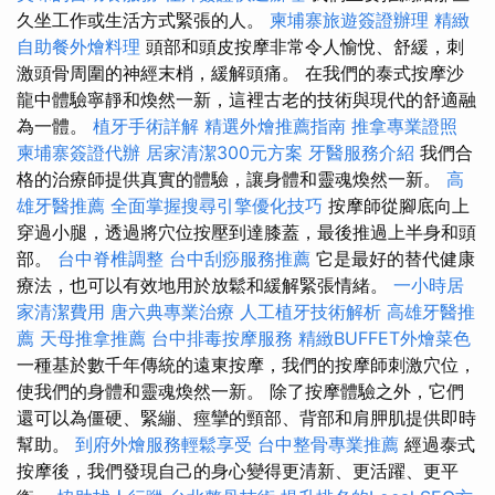
久坐工作或生活方式緊張的人。
柬埔寨旅遊簽證辦理
精緻
自助餐外燴料理
頭部和頭皮按摩非常令人愉悅、舒緩，刺
激頭骨周圍的神經末梢，緩解頭痛。 在我們的泰式按摩沙
龍中體驗寧靜和煥然一新，這裡古老的技術與現代的舒適融
為一體。
植牙手術詳解
精選外燴推薦指南
推拿專業證照
柬埔寨簽證代辦
居家清潔300元方案
牙醫服務介紹
我們合
格的治療師提供真實的體驗，讓身體和靈魂煥然一新。
高
雄牙醫推薦
全面掌握搜尋引擎優化技巧
按摩師從腳底向上
穿過小腿，透過將穴位按壓到達膝蓋，最後推過上半身和頭
部。
台中脊椎調整
台中刮痧服務推薦
它是最好的替代健康
療法，也可以有效地用於放鬆和緩解緊張情緒。
一小時居
家清潔費用
唐六典專業治療
人工植牙技術解析
高雄牙醫推
薦
天母推拿推薦
台中排毒按摩服務
精緻BUFFET外燴菜色
一種基於數千年傳統的遠東按摩，我們的按摩師刺激穴位，
使我們的身體和靈魂煥然一新。 除了按摩體驗之外，它們
還可以為僵硬、緊繃、痙攣的頸部、背部和肩胛肌提供即時
幫助。
到府外燴服務輕鬆享受
台中整骨專業推薦
經過泰式
按摩後，我們發現自己的身心變得更清新、更活躍、更平