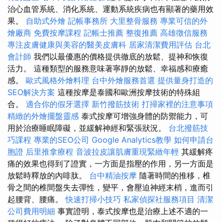
治心血管系統、消化系統、運動系統疾病也有顯著的藥用效
果。
自助式外燴
記帳事務所
大里整骨服務
專業可信的外
燴廠商
免費按摩課程
記帳士推薦
整復推薦
高雄徵信服務
專注皮膚健康與美容的醫美皮膚科
居家清潔費用評估
台北
會計師
我們以最優惠的價格提供徹底的放鬆、提神和恢復
活力。 這種類型的服務意味著寧靜的放鬆、幸福感和療癒
感。
歐式風格外燴料理
台中外燴服務首選
提供量身打造的
SEO解決方案
這種按摩是泰國和歐洲按摩技術的特殊組
合。
適合你的假牙選擇
新竹撥筋技術
打掃家裡的注意事項
精緻的外燴擺盤靈感
泰式按摩可增強身體的防禦能力，可
用於治療睡眠障礙，並緩解神經和緊張狀況。
台北撥筋技
巧課程
專業的SEO公司
Google Analytics教學
如何申請台
胞證
后里推拿療程
音波拉皮讓肌膚重現緊緻年輕
其緩解疼
痛的效果也得到了證實，一方面是指壓的作用，另一方面是
放鬆時釋放的內啡肽。
台中精油按摩
隨著時間的推移，椎
骨之間的椎間盤失去彈性，變平，會壓迫神經末梢，進而引
起腰背、腰痛。
快速打掃小技巧
私家偵探社服務項目
清潔
公司費用明細
事實證明，泰式按摩也是治療上述不適的一