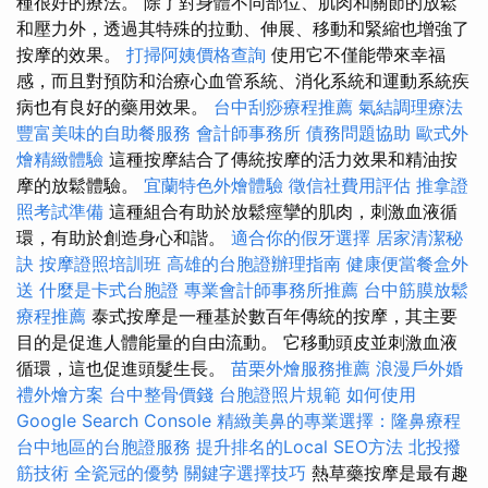
種很好的療法。 除了對身體不同部位、肌肉和關節的放鬆
和壓力外，透過其特殊的拉動、伸展、移動和緊縮也增強了
按摩的效果。
打掃阿姨價格查詢
使用它不僅能帶來幸福
感，而且對預防和治療心血管系統、消化系統和運動系統疾
病也有良好的藥用效果。
台中刮痧療程推薦
氣結調理療法
豐富美味的自助餐服務
會計師事務所
債務問題協助
歐式外
燴精緻體驗
這種按摩結合了傳統按摩的活力效果和精油按
摩的放鬆體驗。
宜蘭特色外燴體驗
徵信社費用評估
推拿證
照考試準備
這種組合有助於放鬆痙攣的肌肉，刺激血液循
環，有助於創造身心和諧。
適合你的假牙選擇
居家清潔秘
訣
按摩證照培訓班
高雄的台胞證辦理指南
健康便當餐盒外
送
什麼是卡式台胞證
專業會計師事務所推薦
台中筋膜放鬆
療程推薦
泰式按摩是一種基於數百年傳統的按摩，其主要
目的是促進人體能量的自由流動。 它移動頭皮並刺激血液
循環，這也促進頭髮生長。
苗栗外燴服務推薦
浪漫戶外婚
禮外燴方案
台中整骨價錢
台胞證照片規範
如何使用
Google Search Console
精緻美鼻的專業選擇：隆鼻療程
台中地區的台胞證服務
提升排名的Local SEO方法
北投撥
筋技術
全瓷冠的優勢
關鍵字選擇技巧
熱草藥按摩是最有趣