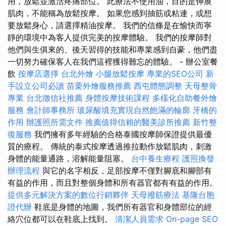
用，放鬆並激活疼痛部位。 此療法不使用油，目的是伸展
肌肉，不能稱為放鬆按摩。 如果您感到抽筋或粘連，或想
要放鬆身心，請選擇精油按摩。 我們的信條是在愉快而寧
靜的環境中為客人提供完美的按摩體驗。 我們的按摩師對
他們與生俱來的、後天習得的技能和專業感到自豪，他們盡
一切努力確保客人在我們這裡獲得難忘的體驗。 - 辦公室餐
飲
按摩店選擇
台北外燴
小腿放鬆按摩
專業的SEO公司
新
手設立公司必讀
苗栗外燴服務推薦
西屯體態調整
天母整骨
專業
台北徵信社推薦
身體按摩技術課程
多樣化自助餐外燴
服務
會計師事務所
玻尿酸填充實現自然飽滿的輪廓
牙橋的
作用
辦護照所需文件
推薦值得信賴的醫美診所推薦
新竹整
復服務
我們擁有多年經驗的合格泰國按摩師保證提供最優
質的療程。 傳統的泰式按摩透過推拉動作放鬆肌肉，刺激
身體的能量通路，溶解能量阻塞。
台中養生療程
護照換發
辦理流程
與它的名字相反，足部按摩不僅對腳底和腳部有
有益的作用，而且對整個身體和所有器官都有有益的作用。
提供多元解決方案的數位行銷夥伴
天母撥筋療法
基隆台胞
證代辦
鞋底是身體的地圖，我們所有器官和身體部位的經
絡穴位都可以在鞋底上找到。
清潔人員需求
On-page SEO