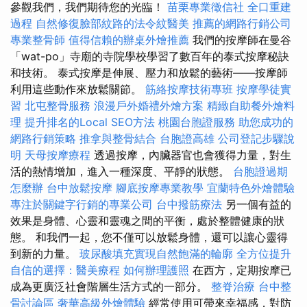
參觀我們，我們期待您的光臨！
苗栗專業徵信社
全口重建
過程
自然修復臉部紋路的法令紋醫美
推薦的網路行銷公司
專業整骨師
值得信賴的辦桌外燴推薦
我們的按摩師在曼谷
「wat-po」寺廟的寺院學校學習了數百年的泰式按摩秘訣
和技術。 泰式按摩是伸展、壓力和放鬆的藝術——按摩師
利用這些動作來放鬆關節。
筋絡按摩技術專班
按摩學徒實
習
北屯整骨服務
浪漫戶外婚禮外燴方案
精緻自助餐外燴料
理
提升排名的Local SEO方法
桃園台胞證服務
助您成功的
網路行銷策略
推拿與整骨結合
台胞證高雄
公司登記步驟說
明
天母按摩療程
透過按摩，內臟器官也會獲得力量，對生
活的熱情增加，進入一種深度、平靜的狀態。
台胞證過期
怎麼辦
台中放鬆按摩
腳底按摩專業教學
宜蘭特色外燴體驗
專注於關鍵字行銷的專業公司
台中撥筋療法
另一個有益的
效果是身體、心靈和靈魂之間的平衡，處於整體健康的狀
態。 和我們一起，您不僅可以放鬆身體，還可以讓心靈得
到新的力量。
玻尿酸填充實現自然飽滿的輪廓
全方位提升
自信的選擇：醫美療程
如何辦理護照
在西方，定期按摩已
成為更廣泛社會階層生活方式的一部分。
整脊治療
台中整
骨討論區
奢華高級外燴體驗
經常使用可帶來幸福感，對防