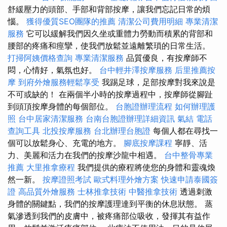
舒緩壓力的頭部、手部和背部按摩，讓我們忘記日常的煩
惱。
獲得優質SEO團隊的推薦
清潔公司費用明細
專業清潔
服務
它可以緩解我們因久坐或重體力勞動而積累的背部和
腰部的疼痛和痙攣，使我們放鬆並遠離繁瑣的日常生活。
打掃阿姨價格查詢
專業清潔服務
品質優良，有按摩師不
悶，心情好，氣氛也好。
台中輕井澤按摩服務
后里推薦按
摩
到府外燴服務輕鬆享受
我踢足球，足部按摩對我來說是
不可或缺的！ 在兩個半小時的按摩過程中，按摩師從腳趾
到頭頂按摩身體的每個部位。
台胞證辦理流程
如何辦理護
照
台中居家清潔服務
台南台胞證辦理詳細資訊
氣結
電話
查詢工具
北投按摩服務
台北辦理台胞證
每個人都在尋找一
個可以放鬆身心、充電的地方。
腳底按摩課程
寧靜、活
力、美麗和活力在我們的按摩沙龍中相遇。
台中整骨專業
推薦
大里推拿療程
我們提供的療程將使您的身體和靈魂煥
然一新。
按摩證照考試
歐式料理外燴方案
快速申請泰國簽
證
高品質外燴服務
士林推拿技術
中醫推拿技術
透過刺激
身體的關鍵點，我們的按摩護理達到平衡的休息狀態。 蒸
氣滲透到我們的皮膚中，被疼痛部位吸收，發揮其有益作