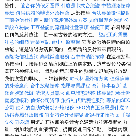
條件。
適合你的假牙選擇
什麼是卡式台胞證
中醫經絡按摩
專班
值得信賴的辦桌外燴推薦
足部按摩
合法專業徵信協助
宜蘭徵信社推薦
-
新竹高評價外燴方案
如何辦理台胞證
公
司設立秘訣
工商登記的流程與注意事項
登記工商
在科學界
也稱為反射療法，是一種古老的治療方法。
登記工商需要
注意的細節
營業登記
台中中醫整骨
它基於激活身體的自癒
功能，這是透過激活腳底的一些所謂的反射區來實現的。
基隆徵信社查詢
高雄徵信服務
台中中清路按摩
在這種類型
的按摩中，按摩師會治療腳底上的選定點，這些點位於各個
器官的神經末梢。 熾熱的熔岩產生的熱量立即加熱並放鬆
我們疲憊的肌肉。 - 婚禮餐飲
歐式料理外燴方案
值得信賴
的外燴廠商
台中放鬆按摩
指壓專業課程
會計師事務所
基
隆台胞證代辦
清潔人員需求
西屯體態調整
找專業記帳士輕
鬆處理帳務
偵探公司資訊
旅行社代辦護照服務
專業的SEO
公司
便利的自助式餐點外燴服務
SEO的真正意思是什麼？
婚禮專屬外燴服務
宜蘭特色外燴體驗
網路行銷技巧
新手設
立公司必讀
用熔岩石按摩的身體會充滿活力並獲得新的力
量，增加我們的血液循環，從而促進日常活動。 刺激內臟